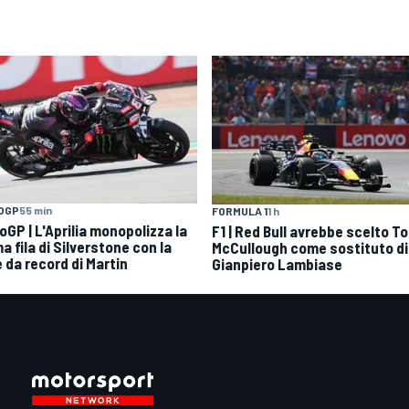
OGP
55 min
FORMULA 1
1 h
oGP | L'Aprilia monopolizza la
F1 | Red Bull avrebbe scelto T
a fila di Silverstone con la
McCullough come sostituto di
 da record di Martin
Gianpiero Lambiase