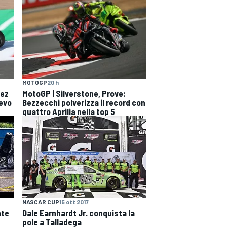
MOTOGP
20 h
uez
MotoGP | Silverstone, Prove:
devo
Bezzecchi polverizza il record con
quattro Aprilia nella top 5
NASCAR CUP
15 ott 2017
nte
Dale Earnhardt Jr. conquista la
pole a Talladega