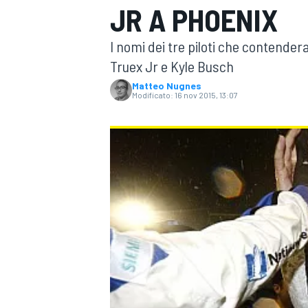
JR A PHOENIX
MOTOGP
WEC
I nomi dei tre piloti che contender
Truex Jr e Kyle Busch
Matteo Nugnes
Modificato:
16 nov 2015, 13:07
WRC