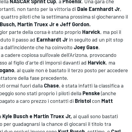
della
NASCAR Sprint Cup
, a
Phoenix
. Una gara che
tanti, non tanto per la vittoria di
Dale Earnhardt Jr
,
quattro piloti che la settimana prossima si giocheranno il
 Busch, Martin Truex Jr e Jeff Gordon.
ior parte della corsa è stato proprio
Harvick
, ma poi il
duto il passo ad
Earnhardt Jr
in seguito ad un pit stop
a dall'incidente che ha coinvolto
Joey Gase
.
 a cadere copiosa sull'ovale dell'Arizona, provocando
so al figlio d'arte di imporsi davanti ad
Harvick
, ma
Logano
, al quale non è bastato il terzo posto per accedere
mattatore della fase precedente.
oti ormai fuori dalla
Chase
, è stata infatti la classifica a
peggio sono stati proprio i piloti della
Penske
(anche
pagato a caro prezzo i contatti di
Bristol
con
Matt
 a
Kyle Busch e Martin Truex Jr,
ai quali sono bastati
er guadagnarsi la chance di giocarsi il titolo tra
ltri due esclusi invece sono
Kurt Busch
, settimo, e
Carl