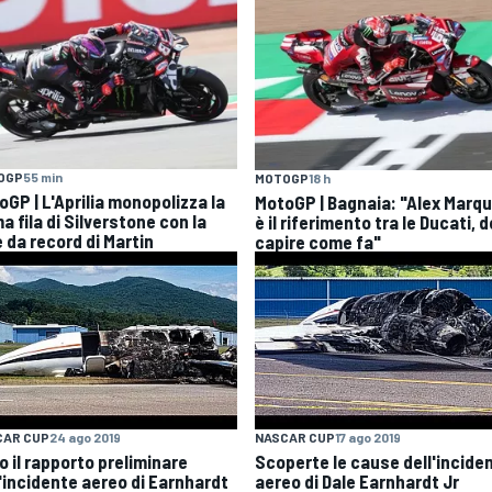
OGP
55 min
MOTOGP
18 h
oGP | L'Aprilia monopolizza la
MotoGP | Bagnaia: "Alex Marq
a fila di Silverstone con la
è il riferimento tra le Ducati, 
 da record di Martin
capire come fa"
CAR CUP
24 ago 2019
NASCAR CUP
17 ago 2019
o il rapporto preliminare
Scoperte le cause dell'incide
l'incidente aereo di Earnhardt
aereo di Dale Earnhardt Jr