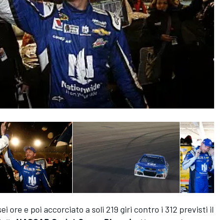
i ore e poi accorciato a soli 219 giri contro i 312 previsti il