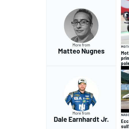
More from
MOT
Matteo Nugnes
Mot
prim
pole
RALLY
More from
NAS
Dale Earnhardt Jr.
Ecc
sul