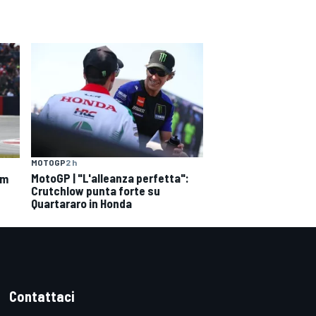
MOTOGP
2 h
MotoGP | "L'alleanza perfetta":
om
Crutchlow punta forte su
Quartararo in Honda
Contattaci