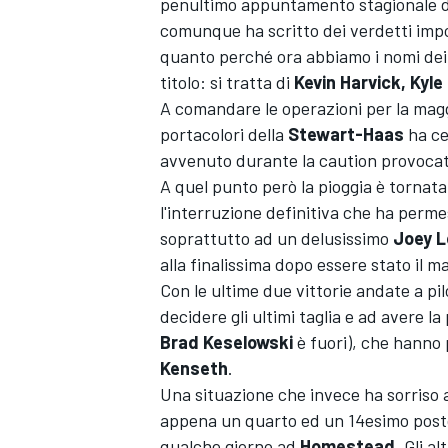
penultimo appuntamento stagionale 
comunque ha scritto dei verdetti impor
quanto perché ora abbiamo i nomi dei 
titolo: si tratta di
Kevin Harvick, Kyle
A comandare le operazioni per la magg
portacolori della
Stewart-Haas
ha ce
avvenuto durante la caution provocat
A quel punto però la pioggia è tornata
l'interruzione definitiva che ha permes
soprattutto ad un delusissimo
Joey 
alla finalissima dopo essere stato il 
Con le ultime due vittorie andate a pil
decidere gli ultimi taglia e ad avere la 
Brad Keselowski
è fuori), che hanno 
Kenseth
.
Una situazione che invece ha sorriso
appena un quarto ed un 14esimo posto p
qualche giorno ad
Homestead
. Gli a