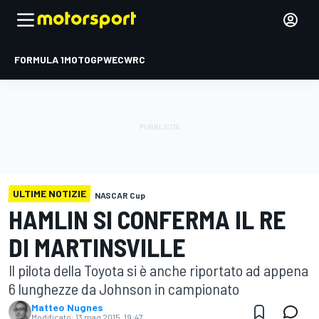
FORMULA 1
MOTOGP
WEC
WRC
ULTIME NOTIZIE
NASCAR Cup
HAMLIN SI CONFERMA IL RE
DI MARTINSVILLE
Il pilota della Toyota si è anche riportato ad appena
6 lunghezze da Johnson in campionato
Matteo Nugnes
Modificato:
13 mag 2015, 19:47