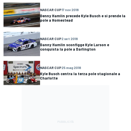
NASCAR CUP
17 nov 2018
Denny Hamlin precede Kyle Busch e si prende la
pole a Homestead
NASCAR CUP
2 set 2018
Danny Hamlin sconfigge Kyle Larson e
conquista la pole a Darlington
NASCAR CUP
25 mag 2018
Kyle Busch centra la terza pole stagionale a
Charlotte