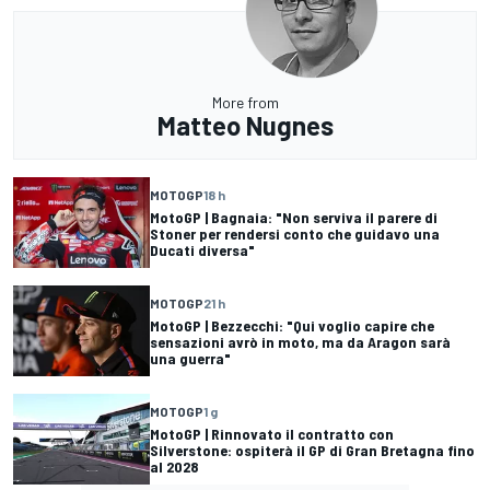
More from
Matteo Nugnes
MOTOGP
18 h
MotoGP | Bagnaia: "Non serviva il parere di
Stoner per rendersi conto che guidavo una
Ducati diversa"
MOTOGP
21 h
MotoGP | Bezzecchi: "Qui voglio capire che
sensazioni avrò in moto, ma da Aragon sarà
una guerra"
MOTOGP
1 g
MotoGP | Rinnovato il contratto con
Silverstone: ospiterà il GP di Gran Bretagna fino
al 2028