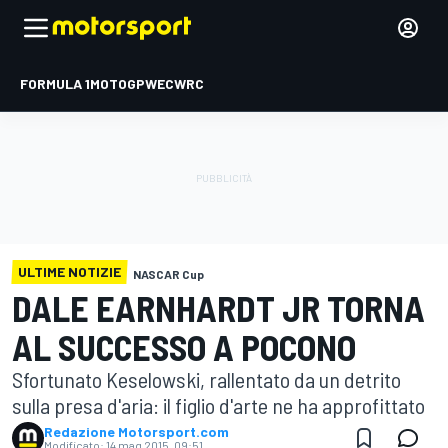
FORMULA 1
MOTOGP
WEC
WRC
ULTIME NOTIZIE
NASCAR Cup
DALE EARNHARDT JR TORNA
AL SUCCESSO A POCONO
Sfortunato Keselowski, rallentato da un detrito
sulla presa d'aria: il figlio d'arte ne ha approfittato
Redazione Motorsport.com
Modificato:
14 mag 2015, 09:51