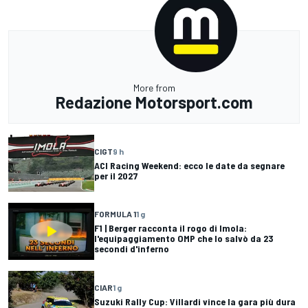
More from
Redazione Motorsport.com
CIGT
9 h
ACI Racing Weekend: ecco le date da segnare
per il 2027
FORMULA 1
1 g
F1 | Berger racconta il rogo di Imola:
l'equipaggiamento OMP che lo salvò da 23
secondi d'inferno
CIAR
1 g
Suzuki Rally Cup: Villardi vince la gara più dura