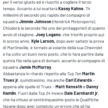
per il verso giusto ed è riuscito a cogliere il terzo
tempo. Accanto a lui scatterà
Kasey Kahne
, 74
millesimi di secondo più rapido del compagno di
squadra
Jimmie Johnson
(Hendrick Motorsports).
Chiuderà la seconda fila uno dei protaggonisti di questo
avvio di stagione,
Joey Logano
, che trionfò proprio qui
lo scorso anno.
Kyle Larson,
dopo aver saltato la prova
di Martinsville, è tornato al volante della sua Chevrolet
e ha colto un buon nono posto, che lo farà partire dalla
quinta fila nella gara di domani, accanto al compagno di
squadra
Jamie McMurray
.
Abbastanza in ritardo rispetto alla
Top Ten
Martin
Truex jr
, quindicesimo, ma anche
Carl Edwards
-
appena alle spalle di Truex -
Matt Kenseth
e
Danny
Hamlin
. Fuori dalla
Top 24
invece
Dale Earnhardt jr
,
che ha chiuso al venticinquesimo posto le Qualifiche
texane dopo aver compiuto un errore che gli ha