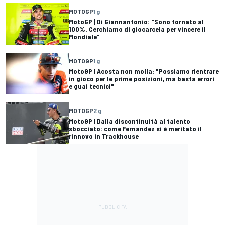
MOTOGP
1 g
MotoGP | Di Giannantonio: "Sono tornato al
100%. Cerchiamo di giocarcela per vincere il
Mondiale"
MOTOGP
1 g
MotoGP | Acosta non molla: "Possiamo rientrare
in gioco per le prime posizioni, ma basta errori
e guai tecnici"
MOTOGP
2 g
MotoGP | Dalla discontinuità al talento
sbocciato: come Fernandez si è meritato il
rinnovo in Trackhouse