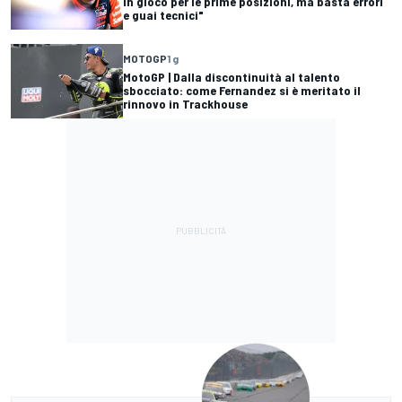
in gioco per le prime posizioni, ma basta errori
e guai tecnici"
MOTOGP
1 g
MotoGP | Dalla discontinuità al talento
sbocciato: come Fernandez si è meritato il
rinnovo in Trackhouse