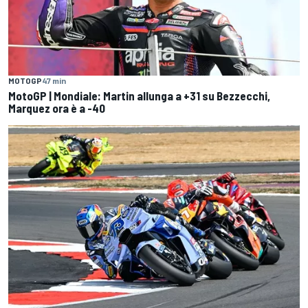
MOTOGP
47 min
MotoGP | Mondiale: Martin allunga a +31 su Bezzecchi,
Marquez ora è a -40