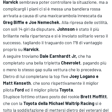
Harvick
sembrava poter controllare la situazione, ma a
complicargli i piani ci si è messa una bandiera rossa
arrivata a causa di una maxicarambola innescata da
Greg Biffle e Joe Nemechek.
Alla ripresa delle ostilità,
con soli 14 giri da disputare,
Johnson
è stato il più
brillante nella ripartenza e si è involato solitario verso il
successo, tagliando il traguardo con 1"8 di vantaggio
proprio su
Harvick
.
A seguire troviamo
Dale Earnhardt Jr,
che ha
completato una bella tripletta
Chevrolet
, pagando più
o meno lo stesso gap sulla vettura che lo precedeva.
Dietro di lui completano la top five
Joey Logano e
Matt Kenseth
, che sono rispettivamente il miglior
pilota
Ford
ed il miglior pilota
Toyota
.
Stupisce l'ottimo ottavo posto del rookie
Brett Moffitt
,
che con la
Toyota della Michael Waltrip Racing
si è
tolto la soddisfazione di mettersi dietro dei veterani del