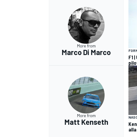
More from
Marco Di Marco
FORM
F1 |
pilo
More from
NAS
RALLY
Matt Kenseth
Ken
alla