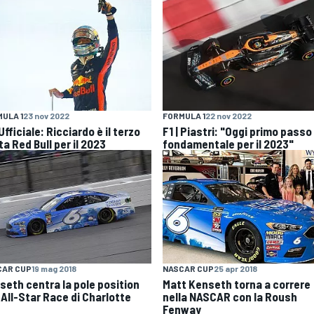
ULA 1
23 nov 2022
FORMULA 1
22 nov 2022
 Ufficiale: Ricciardo è il terzo
F1 | Piastri: "Oggi primo passo
ta Red Bull per il 2023
fondamentale per il 2023"
CAR CUP
19 mag 2018
NASCAR CUP
25 apr 2018
seth centra la pole position
Matt Kenseth torna a correre
 All-Star Race di Charlotte
nella NASCAR con la Roush
Fenway