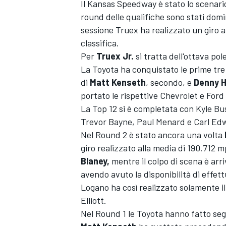
Il Kansas Speedway è stato lo scenario
round delle qualifiche sono stati dom
sessione Truex ha realizzato un giro a
classifica.
Per
Truex Jr.
si tratta dell'ottava po
La Toyota ha conquistato le prime tre
di
Matt
Kenseth
, secondo, e
Denny H
portato le rispettive Chevrolet e Ford
La Top 12 si è completata con Kyle B
Trevor Bayne, Paul Menard e Carl Ed
Nel Round 2 è stato ancora una volta
giro realizzato alla media di 190.712 
Blaney,
mentre il colpo di scena è arri
avendo avuto la disponibilità di effet
Logano ha così realizzato solamente i
Elliott.
Nel Round 1 le Toyota hanno fatto segn