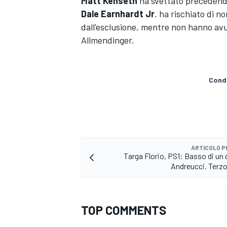
Matt Kenseth
ha svettato preceden
Dale Earnhardt Jr
. ha rischiato di n
dall'esclusione, mentre non hanno av
Allmendinger.
Condi
ARTICOLO 
Targa Florio, PS1: Basso di un
Andreucci. Terz
ENDURANCE/GT
TOP COMMENTS