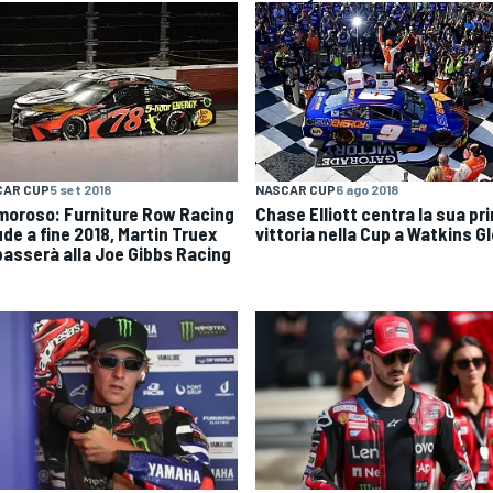
CAR CUP
5 set 2018
NASCAR CUP
6 ago 2018
moroso: Furniture Row Racing
Chase Elliott centra la sua pr
ude a fine 2018, Martin Truex
vittoria nella Cup a Watkins G
 passerà alla Joe Gibbs Racing