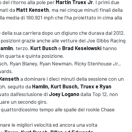
 del ritorno alla pole per
Martin Truex Jr
. I primi due
inati da
Matt
Kenseth
, ma nei cinque minuti finali della
lla media di 190.921 mph che l'ha proiettato in cima alla
le della sua carriera dopo un digiuno che durava dal 2012.
 posizioni grazie anche alle vetture del Joe Gibbs Racing
amlin
, terzo.
Kurt
Busch
e
Brad Keselowski
hanno
 in quarta e quinta posizione.
usch, Ryan Blaney, Ryan Newman, Ricky Stenhouse Jr.,
wards.
Kenseth
a dominare i dieci minuti della sessione con un
mph, seguito da
Hamlin, Kurt Busch, Truex e Ryan
vato dall'esclusione di
Joey Logano
dalla Top 12, non
tuare un secondo giro.
l quattordicesimo tempo alle spalle del rookie Chase
are le migliori velocità ed ancora una volta