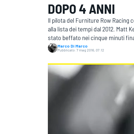
DOPO 4 ANNI
MOTOGP
WEC
Il pilota del Furniture Row Racing c
alla lista dei tempi dal 2012. Matt 
stato beffato nei cinque minuti fina
Marco Di Marco
Pubblicato:
7 mag 2016, 07:12
WRC