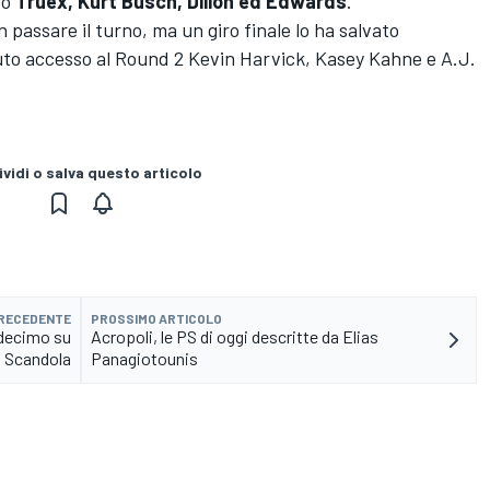
do
Truex, Kurt Busch, Dillon ed Edwards
.
on passare il turno, ma un giro finale lo ha salvato
uto accesso al Round 2 Kevin Harvick, Kasey Kahne e A.J.
vidi o salva questo articolo
PRECEDENTE
PROSSIMO ARTICOLO
 decimo su
Acropoli, le PS di oggi descritte da Elias
o Scandola
Panagiotounis