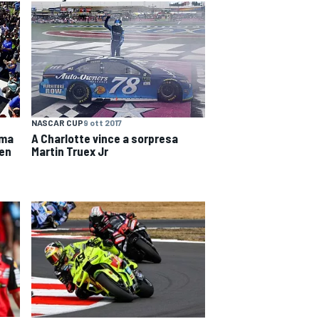
NASCAR CUP
9 ott 2017
ima
A Charlotte vince a sorpresa
len
Martin Truex Jr