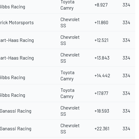
Toyota
+8.927
334
Gibbs Racing
Camry
Chevrolet
rick Motorsports
+11.860
334
SS
Chevrolet
art-Haas Racing
+12.521
334
SS
Chevrolet
art-Haas Racing
+13.843
334
SS
Toyota
+14.442
334
Gibbs Racing
Camry
Toyota
+17.877
334
Gibbs Racing
Camry
Chevrolet
 Ganassi Racing
+18.593
334
SS
Chevrolet
 Ganassi Racing
+22.361
334
SS