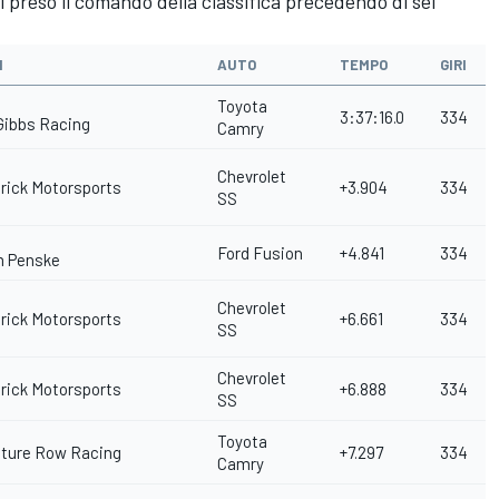
ì preso il comando della classifica precedendo di sei
M
AUTO
TEMPO
GIRI
Toyota
3:37:16.0
334
Gibbs Racing
Camry
Chevrolet
rick Motorsports
+3.904
334
SS
Ford Fusion
+4.841
334
 Penske
Chevrolet
rick Motorsports
+6.661
334
SS
Chevrolet
rick Motorsports
+6.888
334
SS
Toyota
iture Row Racing
+7.297
334
Camry