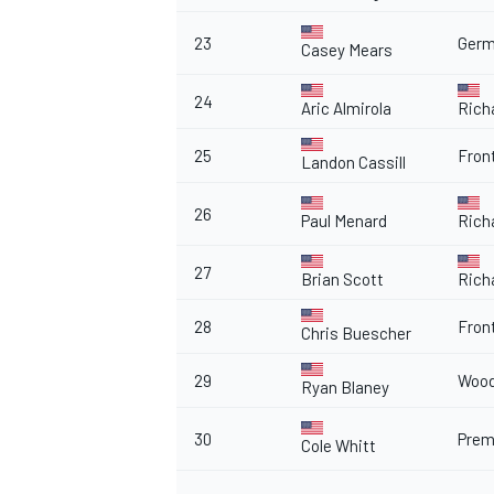
23
Germ
Casey Mears
24
Aric Almirola
Rich
25
Fron
Landon Cassill
26
Paul Menard
Rich
27
Brian Scott
Rich
28
Fron
Chris Buescher
29
Wood
Ryan Blaney
30
Prem
Cole Whitt