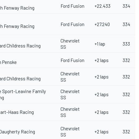
Ford Fusion
+22.433
334
h Fenway Racing
Ford Fusion
+27.240
334
h Fenway Racing
Chevrolet
+1 lap
333
ard Childress Racing
SS
Ford Fusion
+2 laps
332
 Penske
Chevrolet
+2 laps
332
ard Childress Racing
SS
le Sport-Leavine Family
Chevrolet
+2 laps
332
ng
SS
Chevrolet
art-Haas Racing
+2 laps
332
SS
Chevrolet
Daugherty Racing
+2 laps
332
SS