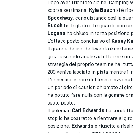
Dopo aver trionfato sia nel Camping Wo
scorsa settimana,
Kyle Busch
si è rip
Speedway
, conquistando così la quart
Busch
ha tagliato il traguardo con un
Logano
ha chiuso in terza posizione
L'ottavo posto conclusivo di
Kasey
K
Il grande deluso dell'evento è certam
giri, riuscendo anche ad ottenere un v
strategia del proprio team ne ha, tutt
289 veniva lasciato in pista mentre il r
L'ennesimo errore del team è avvenu
un periodo di caution chiamato al giro 
ha potuto fare nulla con le gomme or
sesto posto.
Il poleman
Carl Edwards
ha condotto n
stop lo ha costretto a rientrare al gi
posizione,
Edwards
è riuscito a risali