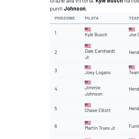
Grazie alla vittoria,
Kyle Busch
ha cos
punti
Johnson
.
POSIZIONE
PILOTA
TEA
1
Kyle Busch
Joe 
Dale Earnhardt
2
Hend
Jr.
3
Joey Logano
Team
Jimmie
4
Hend
Johnson
5
Hend
Chase Elliott
ENDURANCE/GT
6
Furn
Martin Truex Jr.