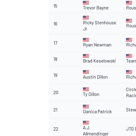
15
Trevor Bayne
Rous
Ricky Stenhouse
16
Rous
Jr.
17
Ryan Newman
Rich
18
Brad Keselowski
Team
19
Austin Dillon
Rich
Circ
20
Ty Dillon
Raci
21
Stew
Danica Patrick
RALLY
A.J.
22
JTG 
Allmendinger