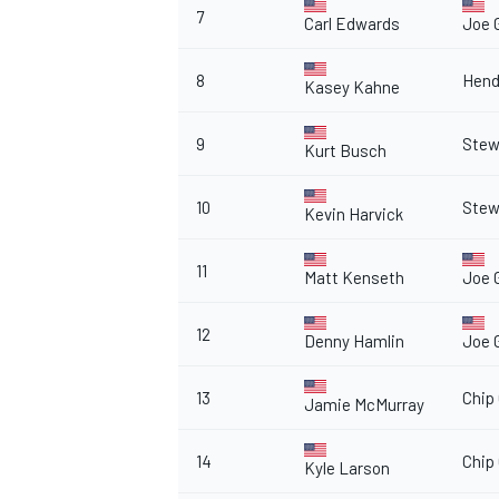
7
Carl Edwards
Joe 
8
Hend
Kasey Kahne
9
Stew
Kurt Busch
10
Stew
Kevin Harvick
11
Matt Kenseth
Joe 
12
Denny Hamlin
Joe 
13
Chip
Jamie McMurray
MONOMARCA
14
Chip
Kyle Larson