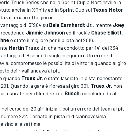
rld Truck Series che nella Sprint Cup a Martinsville la
etuto anche in Xfinity ed in Sprint Cup sul
Texas Motor
a vittoria in otto giorni.
 vantaggio di 3''904 su
Dale Earnhardt Jr.
, mentre
Joey
 precedendo
Jimmie Johnson
ed il rookie
Chase Elliott
.
ahne
è stato il migliore per il pilota nel 2016.
ente
Martin Truex Jr.
che ha condotto per 141 dei 334
antaggio di 8 secondi sugli inseguitori. Un errore di
avia, compromesso le possibilità di vittoria quando al giro
esto dei rivali andava al pit.
to quando
Truex Jr.
è stato lasciato in pista nonostante
291. Quando la gara è ripresa al giro 301,
Truex Jr.
non
mai usurate per difendersi da
Busch
, concludendo al
el corso dei 20 giri iniziali, poi un errore del team al pit
ro numero 222. Tornato in pista in diciannovesima
re sino alla settima.