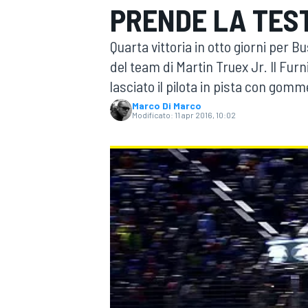
PRENDE LA TES
MOTOGP
WEC
Quarta vittoria in otto giorni per 
del team di Martin Truex Jr. Il Fu
lasciato il pilota in pista con gom
Marco Di Marco
Modificato:
11 apr 2016, 10:02
WRC