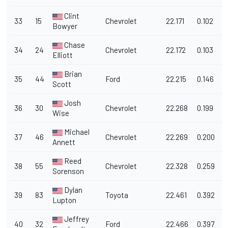
Clint
33
15
Chevrolet
22.171
0.102
1
Bowyer
Chase
34
24
Chevrolet
22.172
0.103
1
Elliott
Brian
35
44
Ford
22.215
0.146
1
Scott
Josh
36
30
Chevrolet
22.268
0.199
1
Wise
Michael
37
46
Chevrolet
22.269
0.200
1
Annett
Reed
38
55
Chevrolet
22.328
0.259
1
Sorenson
Dylan
39
83
Toyota
22.461
0.392
1
Lupton
Jeffrey
40
32
Ford
22.466
0.397
1