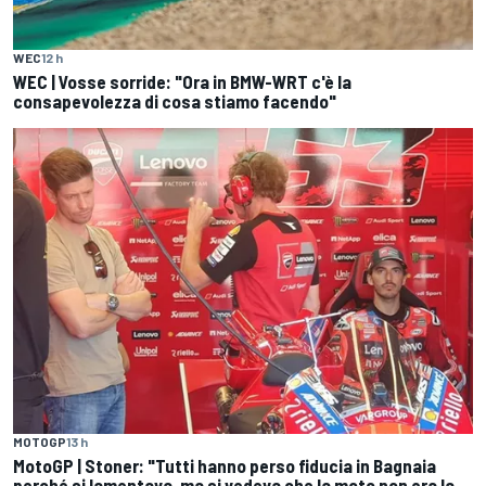
WEC
12 h
WEC | Vosse sorride: "Ora in BMW-WRT c'è la
consapevolezza di cosa stiamo facendo"
MOTOGP
13 h
MotoGP | Stoner: "Tutti hanno perso fiducia in Bagnaia
perché si lamentava, ma si vedeva che la moto non era la