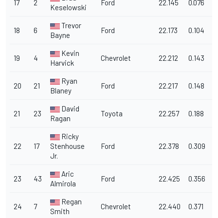
17
2
Ford
22.145
0.076
1
Keselowski
Trevor
18
6
Ford
22.173
0.104
1
Bayne
Kevin
19
4
Chevrolet
22.212
0.143
1
Harvick
Ryan
20
21
Ford
22.217
0.148
1
Blaney
David
21
23
Toyota
22.257
0.188
1
Ragan
Ricky
22
17
Stenhouse
Ford
22.378
0.309
1
Jr.
Aric
23
43
Ford
22.425
0.356
1
Almirola
Regan
24
7
Chevrolet
22.440
0.371
1
Smith