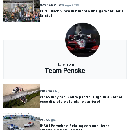
NASCAR CUP
19 ago 2018
Kurt Busch vince in rimonta una gara thriller a
Bristol
More from
Team Penske
INDYCAR
4 gm
Video IndyCar | Paura per McLaughlin a Barber:
esce di pista e sfonda le barriere!
IMSA
4 gm
IMSA | Porsche a Sebring con una livrea
omaggio a Mobil 1 e GT1