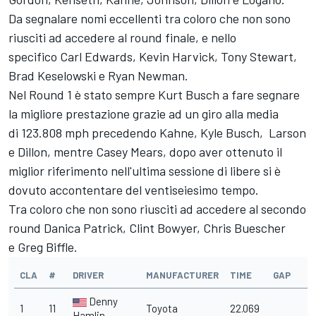
Da segnalare nomi eccellenti tra coloro che non sono
riusciti ad accedere al round finale, e nello
specifico Carl Edwards, Kevin Harvick, Tony Stewart,
Brad Keselowski e Ryan Newman.
Nel Round 1 è stato sempre Kurt Busch a fare segnare
la migliore prestazione grazie ad un giro alla media
di 123.808 mph precedendo Kahne, Kyle Busch, Larson
e Dillon, mentre Casey Mears, dopo aver ottenuto il
miglior riferimento nell'ultima sessione di libere si è
dovuto accontentare del ventiseiesimo tempo.
Tra coloro che non sono riusciti ad accedere al secondo
round Danica Patrick, Clint Bowyer, Chris Buescher
e Greg Biffle.
CLA
#
DRIVER
MANUFACTURER
TIME
GAP
M
Denny
1
11
Toyota
22.069
1
Hamlin