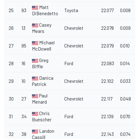
Matt
25
93
Toyota
22.077
0.008
1
DiBenedetto
Casey
26
13
Chevrolet
22.078
0.009
1
Mears
Michael
27
95
Chevrolet
22.079
0.010
1
McDowell
Greg
28
16
Ford
22.083
0.014
1
Biffle
Danica
29
10
Chevrolet
22.102
0.033
1
Patrick
Paul
30
27
Chevrolet
22.117
0.048
1
Menard
Chris
31
34
Ford
22.139
0.070
1
Buescher
Landon
32
38
Ford
22.143
0.074
1
Cassill