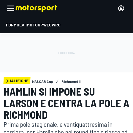
FORMULA 1
MOTOGP
WEC
WRC
QUALIFICHE
NASCAR Cup
Richmond II
HAMLIN SI IMPONE SU
LARSON E CENTRA LA POLE A
RICHMOND
Prima pole stagionale, e ventiquattresima in
carriera, per Hamlin che nel round finale riesce ad