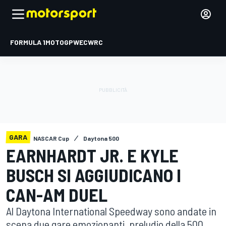
FORMULA 1
MOTOGP
WEC
WRC
GARA
NASCAR Cup
Daytona 500
EARNHARDT JR. E KYLE
BUSCH SI AGGIUDICANO I
CAN-AM DUEL
Al Daytona International Speedway sono andate in
scena due gare emozionanti, preludio della 500