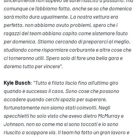
sinceramente non sapevo se sarei riuscito a passarlo, ma
comunque ce l'abbiamo fatta, anche se so che domenica
sarà molto dura ugualmente. La nostra vettura era
perfetta, non abbiamo avuto problemi, spero che i
ragazzi del team abbiano capito come sistemare l'auto
per domenica. Stiamo cercando di prepararci al meglio,
studiando come risparmiare carburante e altre cose che
ci torneranno utili. Spero solo di fare una bella gara e
daremo tutto per vincere".
Kyle Busch
:
"Tutto è filato liscio fino all'ultimo giro
quando è successo il caos. Sono cose che possono
accadere quando cerchi spazio per superare,
fortunatamente non siamo stati coinvolti. Negli
specchietti ho solo visto che avevo dietro McMurray e
Johnson, non so come ma si sono toccati e io sono
riuscito a scappare via. Il team ha fatto un gran lavoro e