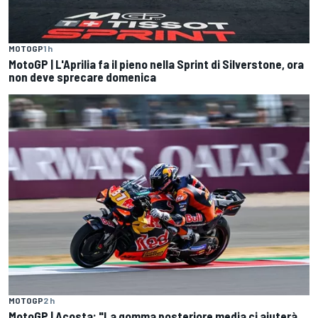
MOTOGP
1 h
MotoGP | L'Aprilia fa il pieno nella Sprint di Silverstone, ora
non deve sprecare domenica
MOTOGP
2 h
MotoGP | Acosta: "La gomma posteriore media ci aiuterà