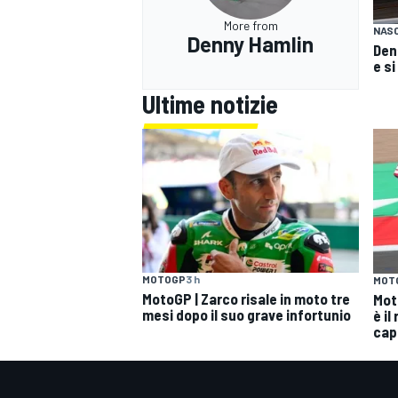
More from
NAS
Denny Hamlin
Den
e s
Ultime notizie
MOTOGP
3 h
MOT
MotoGP | Zarco risale in moto tre
Mot
mesi dopo il suo grave infortunio
è il
cap
RALLY