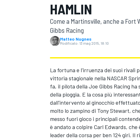
HAMLIN
MOTOGP
WEC
Come a Martinsville, anche a Fort Wo
Gibbs Racing
Matteo Nugnes
Modificato:
13 mag 2015, 18:10
La fortuna e l'irruenza dei suoi rival
vittoria stagionale nella NASCAR Spri
WRC
fa, il pilota della Joe Gibbs Racing ha
della pioggia. E la cosa più interessan
dall'intervento al ginocchio effettuat
molto lo zampino di Tony Stewart, che
messo fuori gioco i principali contenden
è andato a colpire Carl Edwards, che 
leader della corsa per ben 124 giri. Il