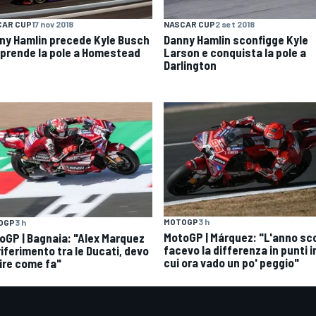
CAR CUP
17 nov 2018
NASCAR CUP
2 set 2018
ny Hamlin precede Kyle Busch
Danny Hamlin sconfigge Kyle
i prende la pole a Homestead
Larson e conquista la pole a
Darlington
MOTOGP
3 h
OGP
3 h
MotoGP | Márquez: "L'anno sc
oGP | Bagnaia: "Alex Marquez
facevo la differenza in punti i
 riferimento tra le Ducati, devo
cui ora vado un po' peggio"
ire come fa"