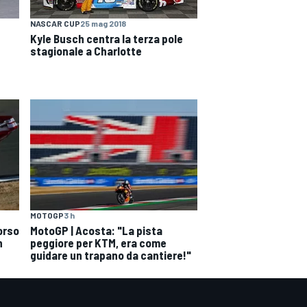
NASCAR CUP
25 mag 2018
Kyle Busch centra la terza pole
stagionale a Charlotte
MOTOGP
3 h
orso
MotoGP | Acosta: "La pista
n
peggiore per KTM, era come
guidare un trapano da cantiere!"