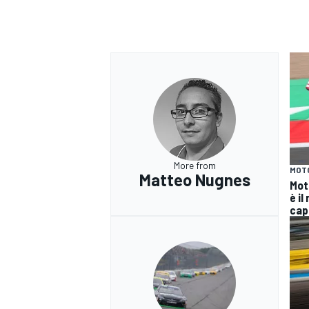
More from
MOT
Matteo Nugnes
Mot
è il
cap
MONOMARCA