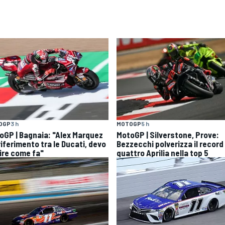
OGP
3 h
MOTOGP
5 h
oGP | Bagnaia: "Alex Marquez
MotoGP | Silverstone, Prove:
 riferimento tra le Ducati, devo
Bezzecchi polverizza il record
ire come fa"
quattro Aprilia nella top 5