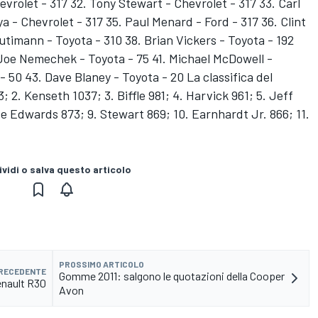
evrolet - 317 32. Tony Stewart - Chevrolet - 317 33. Carl
 - Chevrolet - 317 35. Paul Menard - Ford - 317 36. Clint
utimann - Toyota - 310 38. Brian Vickers - Toyota - 192
 Joe Nemechek - Toyota - 75 41. Michael McDowell -
- 50 43. Dave Blaney - Toyota - 20 La classifica del
 2. Kenseth 1037; 3. Biffle 981; 4. Harvick 961; 5. Jeff
e Edwards 873; 9. Stewart 869; 10. Earnhardt Jr. 866; 11.
vidi o salva questo articolo
PROSSIMO ARTICOLO
PRECEDENTE
Gomme 2011: salgono le quotazioni della Cooper
enault R30
Avon