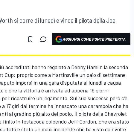
rth si corre di lunedì e vince il pilota della Joe
AGGIUNGI COME FONTE PREFERITA
i più accreditati hanno regalato a Denny Hamlin la seconda
nt Cup: proprio come a Martinsville un paio di settimane
 saputo imporsi in una gara disputata al lunedì a causa
te è che la vittoria è arrivata ad appena 19 giorni
o per ricostruire un legamento. Sul suo successo però c'è
 a 17 giri dal termine ha innescato una carambola che ha
ti al gradino più alto del podio. Il pilota della Chevrolet
è finito in testacoda colpendo Jeff Gordon, che era stato
 risultato è stato un maxi incidente che ha visto coinvolte