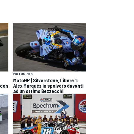
MOTOGP
9 h
MotoGP | Silverstone, Libere 1:
 con
Alex Marquez in spolvero davanti
ad un ottimo Bezzecchi