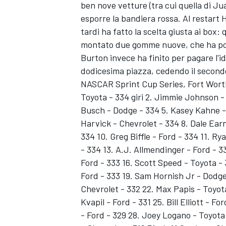
ben nove vetture (tra cui quella di Ju
esporre la bandiera rossa. Al restart H
tardi ha fatto la scelta giusta ai box:
montato due gomme nuove, che ha pot
Burton invece ha finito per pagare l'i
dodicesima piazza, cedendo il second
NASCAR Sprint Cup Series, Fort Worth 
Toyota - 334 giri 2. Jimmie Johnson -
Busch - Dodge - 334 5. Kasey Kahne - 
Harvick - Chevrolet - 334 8. Dale Ear
334 10. Greg Biffle - Ford - 334 11. 
- 334 13. A.J. Allmendinger - Ford - 
Ford - 333 16. Scott Speed - Toyota - 
Ford - 333 19. Sam Hornish Jr - Dodge
Chevrolet - 332 22. Max Papis - Toyot
Kvapil - Ford - 331 25. Bill Elliott - 
MONOPOSTO
- Ford - 329 28. Joey Logano - Toyota 