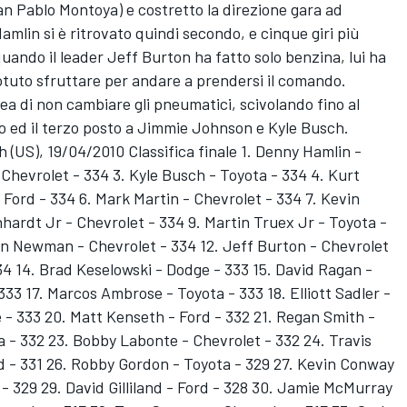
an Pablo Montoya) e costretto la direzione gara ad
amlin si è ritrovato quindi secondo, e cinque giri più
 quando il leader Jeff Burton ha fatto solo benzina, lui ha
uto sfruttare per andare a prendersi il comando.
dea di non cambiare gli pneumatici, scivolando fino al
o ed il terzo posto a Jimmie Johnson e Kyle Busch.
(US), 19/04/2010 Classifica finale 1. Denny Hamlin -
 Chevrolet - 334 3. Kyle Busch - Toyota - 334 4. Kurt
Ford - 334 6. Mark Martin - Chevrolet - 334 7. Kevin
nhardt Jr - Chevrolet - 334 9. Martin Truex Jr - Toyota -
Ryan Newman - Chevrolet - 334 12. Jeff Burton - Chevrolet
334 14. Brad Keselowski - Dodge - 333 15. David Ragan -
333 17. Marcos Ambrose - Toyota - 333 18. Elliott Sadler -
 - 333 20. Matt Kenseth - Ford - 332 21. Regan Smith -
a - 332 23. Bobby Labonte - Chevrolet - 332 24. Travis
Ford - 331 26. Robby Gordon - Toyota - 329 27. Kevin Conway
- 329 29. David Gilliland - Ford - 328 30. Jamie McMurray