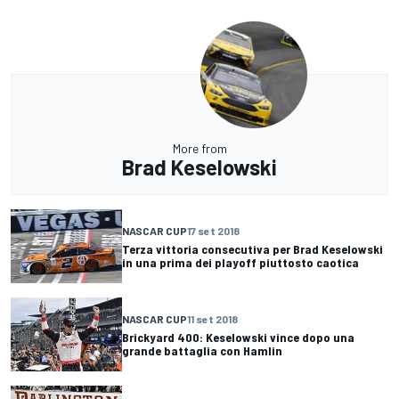
More from
Brad Keselowski
NASCAR CUP
17 set 2018
Terza vittoria consecutiva per Brad Keselowski
in una prima dei playoff piuttosto caotica
NASCAR CUP
11 set 2018
Brickyard 400: Keselowski vince dopo una
grande battaglia con Hamlin