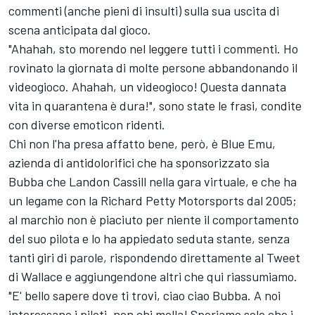
commenti (anche pieni di insulti) sulla sua uscita di
scena anticipata dal gioco.
"Ahahah, sto morendo nel leggere tutti i commenti. Ho
rovinato la giornata di molte persone abbandonando il
videogioco. Ahahah, un videogioco! Questa dannata
vita in quarantena è dura!", sono state le frasi, condite
con diverse emoticon ridenti.
Chi non l'ha presa affatto bene, però, è Blue Emu,
azienda di antidolorifici che ha sponsorizzato sia
Bubba che Landon Cassill nella gara virtuale, e che ha
un legame con la Richard Petty Motorsports dal 2005;
al marchio non è piaciuto per niente il comportamento
del suo pilota e lo ha appiedato seduta stante, senza
tanti giri di parole, rispondendo direttamente al Tweet
di Wallace e aggiungendone altri che qui riassumiamo.
"E' bello sapere dove ti trovi, ciao ciao Bubba. A noi
interessano i piloti, non chi molla! Speriamo solo che i