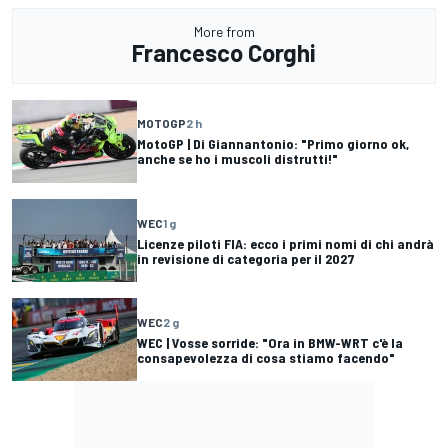
More from
Francesco Corghi
MOTOGP
2 h
MotoGP | Di Giannantonio: "Primo giorno ok,
anche se ho i muscoli distrutti!"
WEC
1 g
Licenze piloti FIA: ecco i primi nomi di chi andrà
in revisione di categoria per il 2027
WEC
2 g
WEC | Vosse sorride: "Ora in BMW-WRT c'è la
consapevolezza di cosa stiamo facendo"