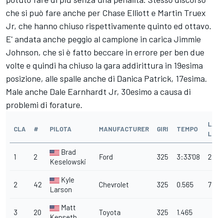
che si può fare anche per Chase Elliott e Martin Truex
Jr, che hanno chiuso rispettivamente quinto ed ottavo.
E' andata anche peggio al campione in carica Jimmie
Johnson, che si è fatto beccare in errore per ben due
volte e quindi ha chiuso la gara addirittura in 19esima
posizione, alle spalle anche di Danica Patrick, 17esima.
Male anche Dale Earnhardt Jr, 30esimo a causa di
problemi di forature.
LA
CLA
#
PILOTA
MANUFACTURER
GIRI
TEMPO
LE
Brad
1
2
Ford
325
3:33'08
21
Keselowski
Kyle
2
42
Chevrolet
325
0.565
7
Larson
Matt
3
20
Toyota
325
1.465
Kenseth