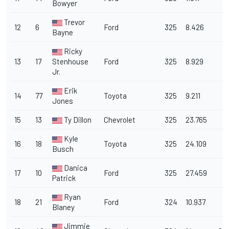
Bowyer
Trevor
12
6
Ford
325
8.426
Bayne
Ricky
13
17
Stenhouse
Ford
325
8.929
Jr.
Erik
14
77
Toyota
325
9.211
Jones
15
13
Ty Dillon
Chevrolet
325
23.765
Kyle
16
18
Toyota
325
24.109
Busch
Danica
17
10
Ford
325
27.459
Patrick
Ryan
18
21
Ford
324
10.937
Blaney
Jimmie