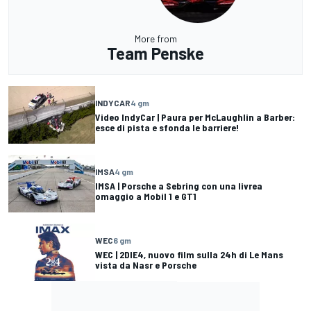
More from
Team Penske
INDYCAR
4 gm
Video IndyCar | Paura per McLaughlin a Barber:
esce di pista e sfonda le barriere!
IMSA
4 gm
IMSA | Porsche a Sebring con una livrea
omaggio a Mobil 1 e GT1
WEC
6 gm
WEC | 2DIE4, nuovo film sulla 24h di Le Mans
vista da Nasr e Porsche