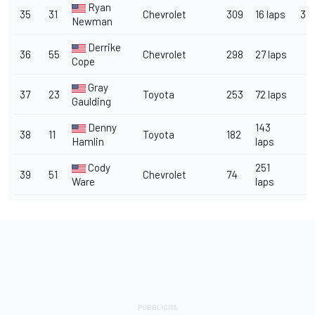
Ryan
35
31
Chevrolet
309
16 laps
3
Newman
Derrike
36
55
Chevrolet
298
27 laps
Cope
Gray
37
23
Toyota
253
72 laps
Gaulding
Denny
143
38
11
Toyota
182
Hamlin
laps
Cody
251
39
51
Chevrolet
74
Ware
laps