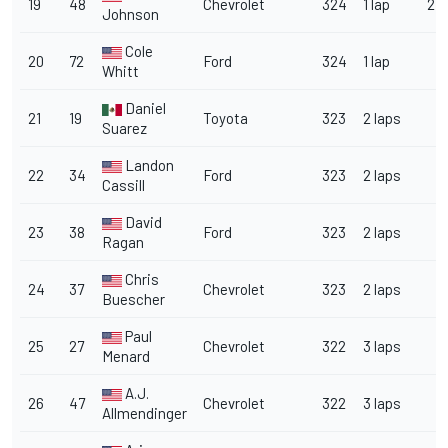
19
48
Chevrolet
324
1 lap
2
Johnson
Cole
20
72
Ford
324
1 lap
Whitt
Daniel
21
19
Toyota
323
2 laps
Suarez
Landon
22
34
Ford
323
2 laps
Cassill
David
23
38
Ford
323
2 laps
Ragan
Chris
24
37
Chevrolet
323
2 laps
Buescher
Paul
25
27
Chevrolet
322
3 laps
Menard
A.J.
26
47
Chevrolet
322
3 laps
Allmendinger