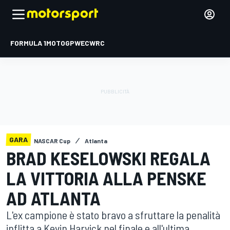
FORMULA 1
MOTOGP
WEC
WRC
GARA
NASCAR Cup
Atlanta
BRAD KESELOWSKI REGALA
LA VITTORIA ALLA PENSKE
AD ATLANTA
L'ex campione è stato bravo a sfruttare la penalità
inflitta a Kevin Harvick nel finale e all'ultima