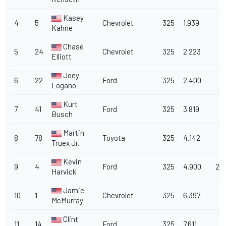
Kasey
4
5
Chevrolet
325
1.939
Kahne
Chase
5
24
Chevrolet
325
2.223
Elliott
Joey
6
22
Ford
325
2.400
Logano
Kurt
7
41
Ford
325
3.819
Busch
Martin
8
78
Toyota
325
4.142
Truex Jr.
Kevin
9
4
Ford
325
4.900
29
Harvick
Jamie
10
1
Chevrolet
325
6.397
McMurray
Clint
11
14
Ford
325
7.611