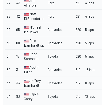
Aric
27
43
Ford
321
4 laps
Almirola
Matt
28
32
Ford
321
4 laps
DiBenedetto
Michael
29
95
Chevrolet
320
5 laps
McDowell
Dale
30
88
Chevrolet
320
5 laps
Earnhardt Jr.
Reed
31
15
Toyota
320
5 laps
Sorenson
Austin
32
3
Chevrolet
319
-6 laps
Dillon
Jeffrey
33
33
Chevrolet
317
8 laps
Earnhardt
Lajoie
34
83
Toyota
313
12 laps
Corey