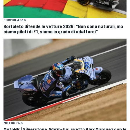
FORMULA 1
3 h
Bortoleto difende le vetture 2026: "Non sono naturali, ma
siamo piloti di F1, siamo in grado di adattarci"
MOTOGP
4 h
MotoGP | Silverstone, Warm-Up: svetta Alex Marquez con le