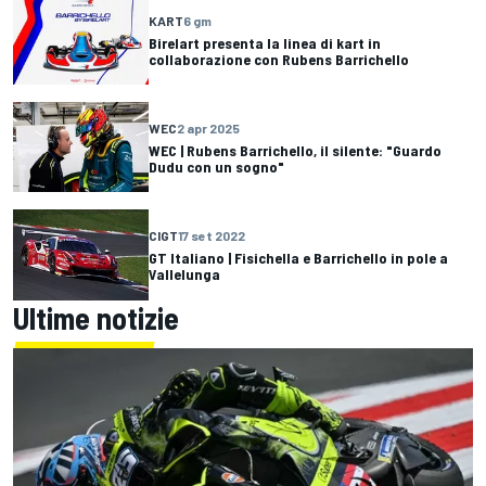
KART
6 gm
Birelart presenta la linea di kart in
collaborazione con Rubens Barrichello
WEC
2 apr 2025
WEC | Rubens Barrichello, il silente: "Guardo
Dudu con un sogno"
CIGT
17 set 2022
GT Italiano | Fisichella e Barrichello in pole a
Vallelunga
Ultime notizie