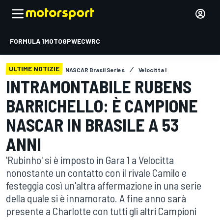
FORMULA 1
MOTOGP
WEC
WRC
ULTIME NOTIZIE
NASCAR Brasil Series
Velocitta l
INTRAMONTABILE RUBENS
BARRICHELLO: È CAMPIONE
NASCAR IN BRASILE A 53
ANNI
'Rubinho' si è imposto in Gara 1 a Velocitta
nonostante un contatto con il rivale Camilo e
festeggia così un'altra affermazione in una serie
della quale si è innamorato. A fine anno sarà
presente a Charlotte con tutti gli altri Campioni