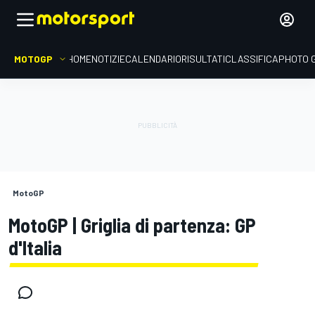
MOTOGP
HOME
NOTIZIE
CALENDARIO
RISULTATI
CLASSIFICA
PHOTO 
MotoGP
MotoGP | Griglia di partenza: GP
d'Italia