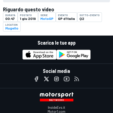
Riguardo questo video
DURATA
POSTATO
SERIE
EVENTO
SOTTO-EVENTO
00:47
1 giu 2019
MotoGP
GP d'Italia
Q2
LOCATION
Mugello
Scarica le tue app
Social media
InsideEvs.it
Motor1.com