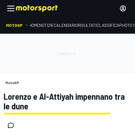
MOTOGP
HOME
NOTIZIE
CALENDARIO
RISULTATI
CLASSIFICA
PHOTO 
MotoGP
Lorenzo e Al-Attiyah impennano tra
le dune