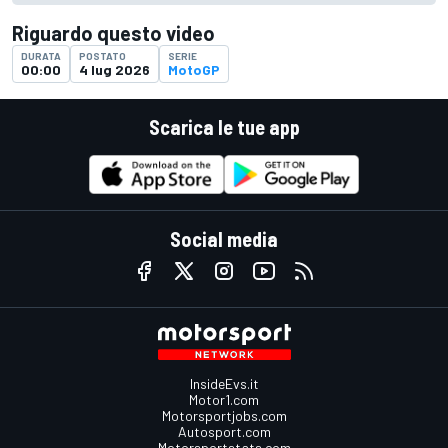
Riguardo questo video
DURATA
POSTATO
SERIE
00:00
4 lug 2026
MotoGP
Scarica le tue app
Social media
InsideEvs.it
Motor1.com
Motorsportjobs.com
Autosport.com
Motorsportstats.com