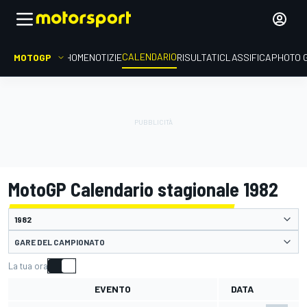
CALENDARIO
MOTOGP
HOME
NOTIZIE
RISULTATI
CLASSIFICA
PHOTO 
MotoGP Calendario stagionale 1982
GARE DEL CAMPIONATO
La tua ora
EVENTO
DATA