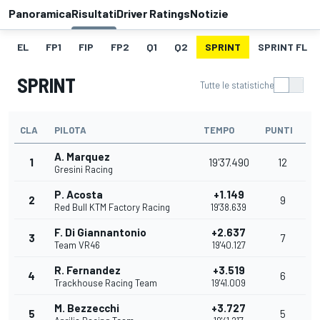
Panoramica
Risultati
Driver Ratings
Notizie
EL
FP1
FIP
FP2
Q1
Q2
SPRINT
SPRINT FL
SPRINT
Tutte le statistiche
CLA
PILOTA
TEMPO
PUNTI
A. Marquez
1
19'37.490
12
Gresini Racing
P. Acosta
+1.149
2
9
Red Bull KTM Factory Racing
19'38.639
F. Di Giannantonio
+2.637
3
7
Team VR46
19'40.127
R. Fernandez
+3.519
4
6
Trackhouse Racing Team
19'41.009
M. Bezzecchi
+3.727
5
5