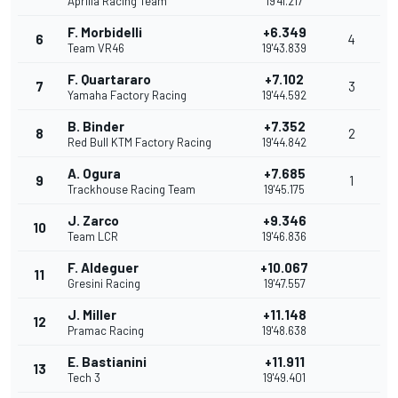
Aprilia Racing Team
19'41.217
F. Morbidelli
+6.349
6
4
Team VR46
19'43.839
F. Quartararo
+7.102
7
3
Yamaha Factory Racing
19'44.592
B. Binder
+7.352
8
2
Red Bull KTM Factory Racing
19'44.842
A. Ogura
+7.685
9
1
Trackhouse Racing Team
19'45.175
J. Zarco
+9.346
10
Team LCR
19'46.836
F. Aldeguer
+10.067
11
Gresini Racing
19'47.557
J. Miller
+11.148
12
Pramac Racing
19'48.638
E. Bastianini
+11.911
13
Tech 3
19'49.401