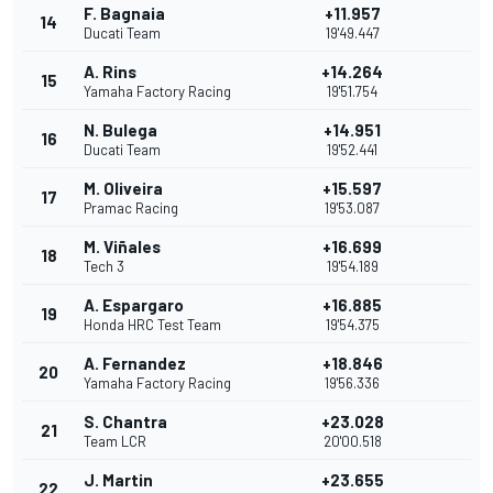
F. Bagnaia
+11.957
14
Ducati Team
19'49.447
A. Rins
+14.264
15
Yamaha Factory Racing
19'51.754
N. Bulega
+14.951
16
Ducati Team
19'52.441
M. Oliveira
+15.597
17
Pramac Racing
19'53.087
M. Viñales
+16.699
18
Tech 3
19'54.189
A. Espargaro
+16.885
19
Honda HRC Test Team
19'54.375
A. Fernandez
+18.846
20
Yamaha Factory Racing
19'56.336
S. Chantra
+23.028
21
Team LCR
20'00.518
J. Martin
+23.655
22