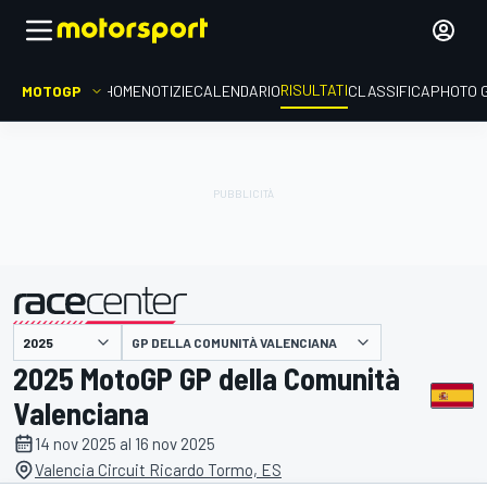
RISULTATI
MOTOGP
HOME
NOTIZIE
CALENDARIO
CLASSIFICA
PHOTO 
GP DELLA COMUNITÀ VALENCIANA
presentato da
2025 MotoGP GP della Comunità
Valenciana
14 nov 2025 al 16 nov 2025
Valencia Circuit Ricardo Tormo, ES