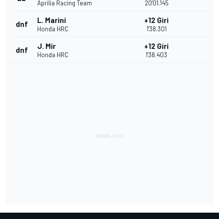
Aprilia Racing Team
20'01.145
L. Marini
+12 Giri
dnf
Honda HRC
1'38.301
J. Mir
+12 Giri
dnf
Honda HRC
1'38.403