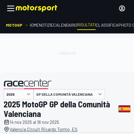
RISULTATI
MOTOGP
HOME
NOTIZIE
CALENDARIO
CLASSIFICA
PHOTO 
GP DELLA COMUNITÀ VALENCIANA
presentato da
2025 MotoGP GP della Comunità
Valenciana
14 nov 2025 al 16 nov 2025
Valencia Circuit Ricardo Tormo, ES