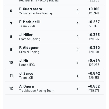
Red Bull KTM Factory Racing
1'28.905
F. Quartararo
+0.169
6
8
Yamaha Factory Racing
1'28.978
F. Morbidelli
+0.257
7
8
Team VR46
1'29.066
J. Miller
+0.335
8
9
Pramac Racing
1'29.144
F. Aldeguer
+0.360
9
9
Gresini Racing
1'29.169
J. Mir
+0.424
10
9
Honda HRC
1'29.233
J. Zarco
+0.542
11
9
Team LCR
1'29.351
A. Ogura
+0.562
12
9
Trackhouse Racing Team
1'29.371