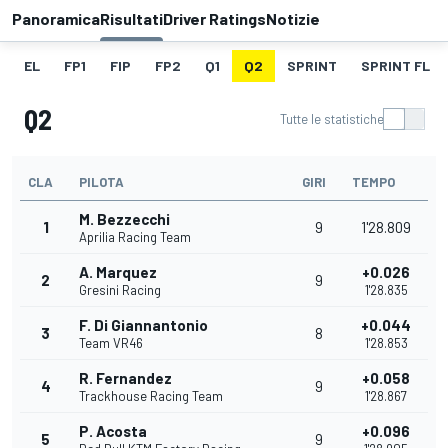
Panoramica
Risultati
Driver Ratings
Notizie
EL
FP1
FIP
FP2
Q1
Q2
SPRINT
SPRINT FL
Q2
Tutte le statistiche
CLA
PILOTA
GIRI
TEMPO
M. Bezzecchi
1
9
1'28.809
Aprilia Racing Team
A. Marquez
+0.026
2
9
Gresini Racing
1'28.835
F. Di Giannantonio
+0.044
3
8
Team VR46
1'28.853
R. Fernandez
+0.058
4
9
Trackhouse Racing Team
1'28.867
P. Acosta
+0.096
5
9