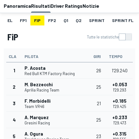
Panoramica
Risultati
Driver Ratings
Notizie
EL
FP1
FIP
FP2
Q1
Q2
SPRINT
SPRINT FL
FiP
Tutte le statistiche
CLA
PILOTA
GIRI
TEMPO
P. Acosta
1
26
1'29.240
Red Bull KTM Factory Racing
M. Bezzecchi
+0.053
2
25
Aprilia Racing Team
1'29.293
F. Morbidelli
+0.185
3
21
Team VR46
1'29.425
A. Marquez
+0.233
4
25
Gresini Racing
1'29.473
A. Ogura
+0.315
5
23