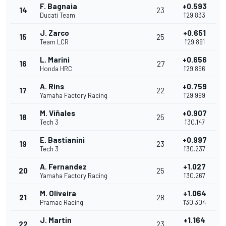
F. Bagnaia
+0.593
14
23
Ducati Team
1'29.833
J. Zarco
+0.651
15
25
Team LCR
1'29.891
L. Marini
+0.656
16
27
Honda HRC
1'29.896
A. Rins
+0.759
17
22
Yamaha Factory Racing
1'29.999
M. Viñales
+0.907
18
25
Tech 3
1'30.147
E. Bastianini
+0.997
19
23
Tech 3
1'30.237
A. Fernandez
+1.027
20
25
Yamaha Factory Racing
1'30.267
M. Oliveira
+1.064
21
28
Pramac Racing
1'30.304
J. Martin
+1.164
22
23