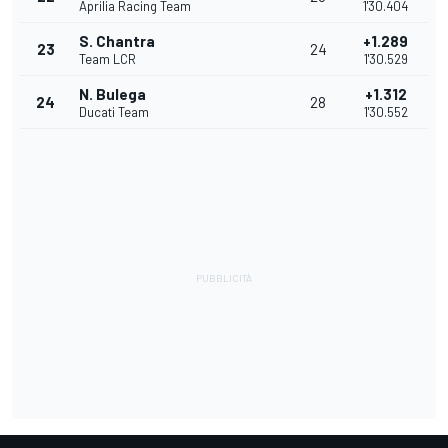
Aprilia Racing Team
1'30.404
S. Chantra
+1.289
23
24
Team LCR
1'30.529
N. Bulega
+1.312
24
28
Ducati Team
1'30.552