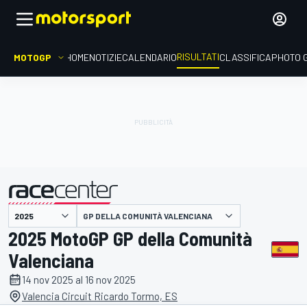
RISULTATI
MOTOGP
HOME
NOTIZIE
CALENDARIO
CLASSIFICA
PHOTO 
GP DELLA COMUNITÀ VALENCIANA
presentato da
2025 MotoGP GP della Comunità
Valenciana
14 nov 2025 al 16 nov 2025
Valencia Circuit Ricardo Tormo, ES