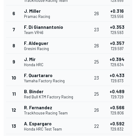
Trackhouse Racing Team
1'29.555
J. Miller
+0.316
6
26
Pramac Racing
1'29.556
F. Di Giannantonio
+0.353
7
23
Team VR46
1'29.593
F. Aldeguer
+0.357
8
26
Gresini Racing
1'29.597
J. Mir
+0.394
9
25
Honda HRC
1'29.634
F. Quartararo
+0.433
10
23
Yamaha Factory Racing
1'29.673
B. Binder
+0.489
11
25
Red Bull KTM Factory Racing
1'29.729
R. Fernandez
+0.566
12
26
Trackhouse Racing Team
1'29.806
A. Espargaro
+0.592
13
22
Honda HRC Test Team
1'29.832