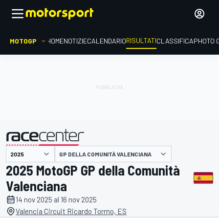
RISULTATI
MOTOGP
HOME
NOTIZIE
CALENDARIO
CLASSIFICA
PHOTO 
GP DELLA COMUNITÀ VALENCIANA
presentato da
2025 MotoGP GP della Comunità
Valenciana
14 nov 2025 al 16 nov 2025
Valencia Circuit Ricardo Tormo, ES