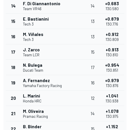
F. Di Giannantonio
+0.683
14
14
Team VR46
1'30.580
E. Bastianini
+0.879
15
13
Tech 3
1'30.776
M. Viñales
+0.912
16
13
Tech 3
1'30.809
J. Zarco
+0.913
17
15
Team LCR
1'30.810
N. Bulega
+0.954
18
17
Ducati Team
1'30.851
A. Fernandez
+0.979
19
16
Yamaha Factory Racing
1'30.876
L. Marini
+1.041
20
12
Honda HRC
1'30.938
M. Oliveira
+1.078
21
14
Pramac Racing
1'30.975
B. Binder
+1.152
22
15