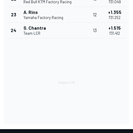
Red Bull KTM Factory Racing
1'31.049
A. Rins
+1.355
23
12
Yamaha Factory Racing
1'31.252
S. Chantra
+1.515
24
13
Team LCR
1'31.412