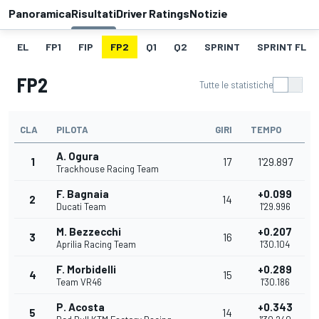
Panoramica
Risultati
Driver Ratings
Notizie
EL
FP1
FIP
FP2
Q1
Q2
SPRINT
SPRINT FL
FP2
Tutte le statistiche
CLA
PILOTA
GIRI
TEMPO
A. Ogura
1
17
1'29.897
Trackhouse Racing Team
F. Bagnaia
+0.099
2
14
Ducati Team
1'29.996
M. Bezzecchi
+0.207
3
16
Aprilia Racing Team
1'30.104
F. Morbidelli
+0.289
4
15
Team VR46
1'30.186
P. Acosta
+0.343
5
14