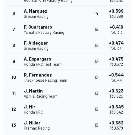
Red Bull KTM Factory Racing
1'30.240
A. Marquez
+0.399
6
14
Gresini Racing
1'30.296
F. Quartararo
+0.416
7
15
Yamaha Factory Racing
1'30.313
F. Aldeguer
+0.474
8
12
Gresini Racing
1'30.371
A. Espargaro
+0.475
9
12
Honda HRC Test Team
1'30.372
R. Fernandez
+0.544
10
12
Trackhouse Racing Team
1'30.441
J. Martin
+0.623
11
13
Aprilia Racing Team
1'30.520
J. Mir
+0.645
12
15
Honda HRC
1'30.542
J. Miller
+0.682
13
15
Pramac Racing
1'30.579