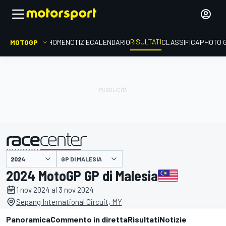
RISULTATI
MOTOGP
HOME
NOTIZIE
CALENDARIO
CLASSIFICA
PHOTO 
GP DI MALESIA
presentato da
2024 MotoGP GP di Malesia
1 nov 2024 al 3 nov 2024
Sepang International Circuit, MY
Panoramica
Commento in diretta
Risultati
Notizie