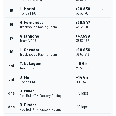
L. Marini
+28.838
15
1
Honda HRC
38'33.401
R. Fernandez
+38.847
16
Trackhouse Racing Team
38'43.410
A. Iannone
+47.599
17
Team VR46
38'52.162
L. Savadori
+48.956
18
Trackhouse Racing Team
38'53.519
T. Nakagami
+5 Giri
dnf
Team LCR
28'56.516
J. Mir
+14 Giri
dnf
Honda HRC
10'11.575
J. Miller
dns
19 laps
Red Bull KTM Factory Racing
B. Binder
dns
19 laps
Red Bull KTM Factory Racing