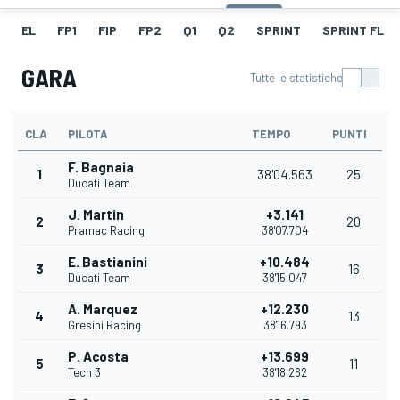
EL
FP1
FIP
FP2
Q1
Q2
SPRINT
SPRINT FL
GARA
Tutte le statistiche
CLA
PILOTA
TEMPO
PUNTI
F. Bagnaia
1
38'04.563
25
Ducati Team
J. Martin
+3.141
2
20
Pramac Racing
38'07.704
E. Bastianini
+10.484
3
16
Ducati Team
38'15.047
A. Marquez
+12.230
4
13
Gresini Racing
38'16.793
P. Acosta
+13.699
5
11
Tech 3
38'18.262