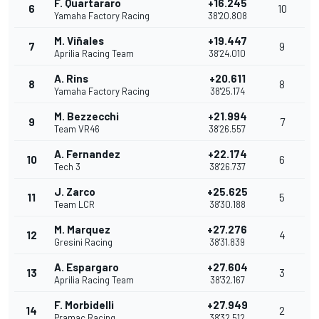
F. Quartararo
+16.245
6
10
Yamaha Factory Racing
38'20.808
M. Viñales
+19.447
7
9
Aprilia Racing Team
38'24.010
A. Rins
+20.611
8
8
Yamaha Factory Racing
38'25.174
M. Bezzecchi
+21.994
9
7
Team VR46
38'26.557
A. Fernandez
+22.174
10
6
Tech 3
38'26.737
J. Zarco
+25.625
11
5
Team LCR
38'30.188
M. Marquez
+27.276
12
4
Gresini Racing
38'31.839
A. Espargaro
+27.604
13
3
Aprilia Racing Team
38'32.167
F. Morbidelli
+27.949
14
2
Pramac Racing
38'32.512