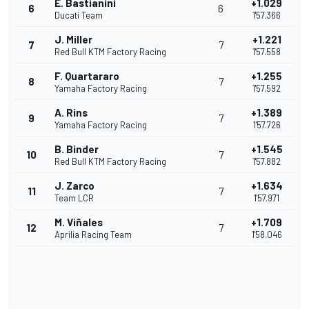
E. Bastianini
+1.029
6
6
Ducati Team
1'57.366
J. Miller
+1.221
7
7
Red Bull KTM Factory Racing
1'57.558
F. Quartararo
+1.255
8
7
Yamaha Factory Racing
1'57.592
A. Rins
+1.389
9
7
Yamaha Factory Racing
1'57.726
B. Binder
+1.545
10
7
Red Bull KTM Factory Racing
1'57.882
J. Zarco
+1.634
11
7
Team LCR
1'57.971
M. Viñales
+1.709
12
7
Aprilia Racing Team
1'58.046