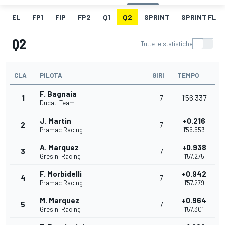
EL
FP1
FIP
FP2
Q1
Q2
SPRINT
SPRINT FL
Q2
Tutte le statistiche
CLA
PILOTA
GIRI
TEMPO
F. Bagnaia
1
7
1'56.337
Ducati Team
J. Martin
+0.216
2
7
Pramac Racing
1'56.553
A. Marquez
+0.938
3
7
Gresini Racing
1'57.275
F. Morbidelli
+0.942
4
7
Pramac Racing
1'57.279
M. Marquez
+0.964
5
7
Gresini Racing
1'57.301