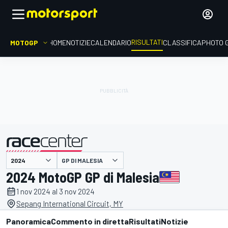
RISULTATI
MOTOGP
HOME
NOTIZIE
CALENDARIO
CLASSIFICA
PHOTO 
GP DI MALESIA
presentato da
2024 MotoGP GP di Malesia
1 nov 2024 al 3 nov 2024
Sepang International Circuit, MY
Panoramica
Commento in diretta
Risultati
Notizie