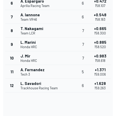
A. Espargaro
+0.472
6
6
Aprilia Racing Team
1'58.107
A. Iannone
+0.548
7
6
Team VR46
1'58.183
T. Nakagami
+0.665
8
7
Team LCR
1'58.300
L. Marini
+0.885
9
7
Honda HRC
1'58.520
J. Mir
+0.983
10
7
Honda HRC
1'58.618
A. Fernandez
+1.371
11
5
Tech 3
1'59.006
L. Savadori
+1.628
12
6
Trackhouse Racing Team
1'59.263