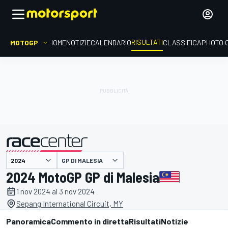
RISULTATI
MOTOGP
HOME
NOTIZIE
CALENDARIO
CLASSIFICA
PHOTO 
GP DI MALESIA
presentato da
2024 MotoGP GP di Malesia
1 nov 2024 al 3 nov 2024
Sepang International Circuit, MY
Panoramica
Commento in diretta
Risultati
Notizie