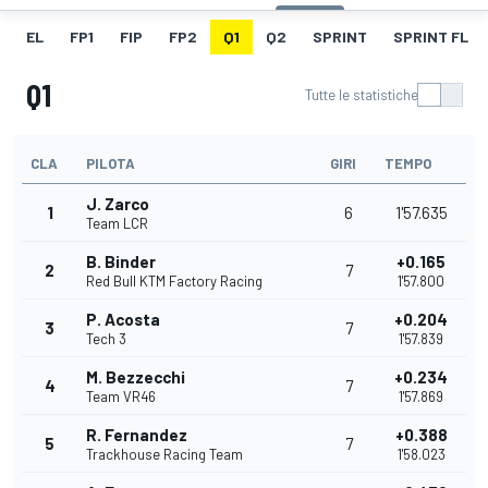
EL
FP1
FIP
FP2
Q1
Q2
SPRINT
SPRINT FL
Q1
Tutte le statistiche
CLA
PILOTA
GIRI
TEMPO
J. Zarco
1
6
1'57.635
Team LCR
B. Binder
+0.165
2
7
Red Bull KTM Factory Racing
1'57.800
P. Acosta
+0.204
3
7
Tech 3
1'57.839
M. Bezzecchi
+0.234
4
7
Team VR46
1'57.869
R. Fernandez
+0.388
5
7
Trackhouse Racing Team
1'58.023