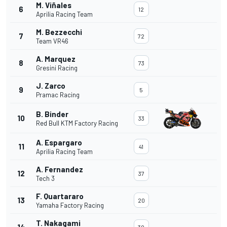
M. Viñales
6
12
Aprilia Racing Team
M. Bezzecchi
7
72
Team VR46
A. Marquez
8
73
Gresini Racing
J. Zarco
9
5
Pramac Racing
B. Binder
10
33
Red Bull KTM Factory Racing
A. Espargaro
11
41
Aprilia Racing Team
A. Fernandez
12
37
Tech 3
F. Quartararo
13
20
Yamaha Factory Racing
T. Nakagami