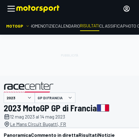
RISULTATI
MOTOGP
HOME
NOTIZIE
CALENDARIO
CLASSIFICA
PHOTO 
GP DI FRANCIA
presentato da
2023 MotoGP GP di Francia
12 mag 2023 al 14 mag 2023
Le Mans Circuit Bugatti, FR
Panoramica
Commento in diretta
Risultati
Notizie