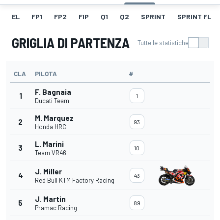
EL
FP1
FP2
FIP
Q1
Q2
SPRINT
SPRINT FL
GRIGLIA DI PARTENZA
Tutte le statistiche
CLA
PILOTA
#
F. Bagnaia
1
1
Ducati Team
M. Marquez
2
93
Honda HRC
L. Marini
3
10
Team VR46
J. Miller
4
43
Red Bull KTM Factory Racing
J. Martin
5
89
Pramac Racing