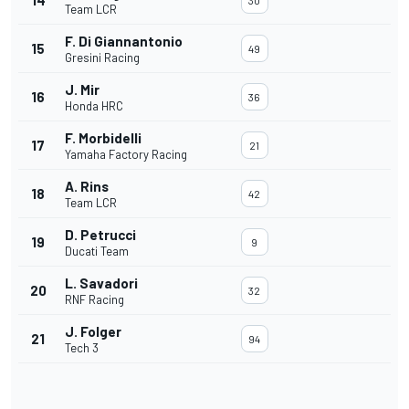
14
30
Team LCR
F. Di Giannantonio
15
49
Gresini Racing
J. Mir
16
36
Honda HRC
F. Morbidelli
17
21
Yamaha Factory Racing
A. Rins
18
42
Team LCR
D. Petrucci
19
9
Ducati Team
L. Savadori
20
32
RNF Racing
J. Folger
21
94
Tech 3