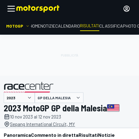
RISULTATI
MOTOGP
HOME
NOTIZIE
CALENDARIO
CLASSIFICA
PHOTO 
GP DELLA MALESIA
presentato da
2023 MotoGP GP della Malesia
10 nov 2023 al 12 nov 2023
Sepang International Circuit, MY
Panoramica
Commento in diretta
Risultati
Notizie