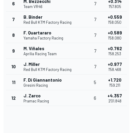
M. Bezzecchi
+0.314
6
7
Team VR46
1'57.805
B. Binder
+0.559
7
7
Red Bull KTM Factory Racing
1'58.050
F. Quartararo
+0.589
8
7
Yamaha Factory Racing
1'58.080
M. Viñales
+0.762
9
7
Aprilia Racing Team
1'58.253
J. Miller
+0.977
10
7
Red Bull KTM Factory Racing
1'58.468
F. Di Giannantonio
+1.720
11
5
Gresini Racing
1'59.211
J. Zarco
+4.357
12
6
Pramac Racing
2'01.848