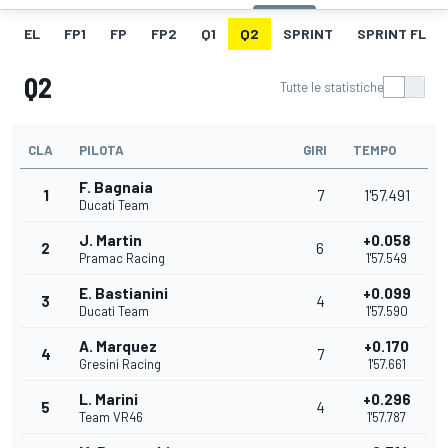
EL
FP1
FP
FP2
Q1
Q2
SPRINT
SPRINT FL
Q2
Tutte le statistiche
CLA
PILOTA
GIRI
TEMPO
F. Bagnaia
1
7
1'57.491
Ducati Team
J. Martin
+0.058
2
6
Pramac Racing
1'57.549
E. Bastianini
+0.099
3
4
Ducati Team
1'57.590
A. Marquez
+0.170
4
7
Gresini Racing
1'57.661
L. Marini
+0.296
5
4
Team VR46
1'57.787