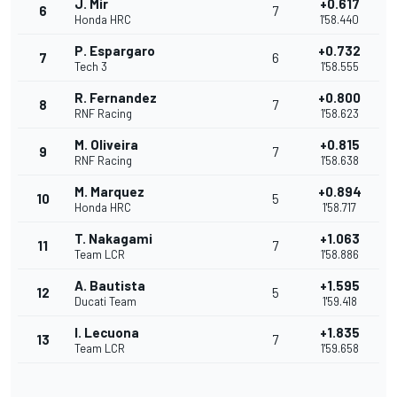
J. Mir
+0.617
6
7
Honda HRC
1'58.440
P. Espargaro
+0.732
7
6
Tech 3
1'58.555
R. Fernandez
+0.800
8
7
RNF Racing
1'58.623
M. Oliveira
+0.815
9
7
RNF Racing
1'58.638
M. Marquez
+0.894
10
5
Honda HRC
1'58.717
T. Nakagami
+1.063
11
7
Team LCR
1'58.886
A. Bautista
+1.595
12
5
Ducati Team
1'59.418
I. Lecuona
+1.835
13
7
Team LCR
1'59.658