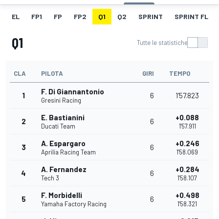
EL
FP1
FP
FP2
Q1
Q2
SPRINT
SPRINT FL
Q1
Tutte le statistiche
CLA
PILOTA
GIRI
TEMPO
F. Di Giannantonio
1
6
1'57.823
Gresini Racing
E. Bastianini
+0.088
2
6
Ducati Team
1'57.911
A. Espargaro
+0.246
3
6
Aprilia Racing Team
1'58.069
A. Fernandez
+0.284
4
6
Tech 3
1'58.107
F. Morbidelli
+0.498
5
6
Yamaha Factory Racing
1'58.321