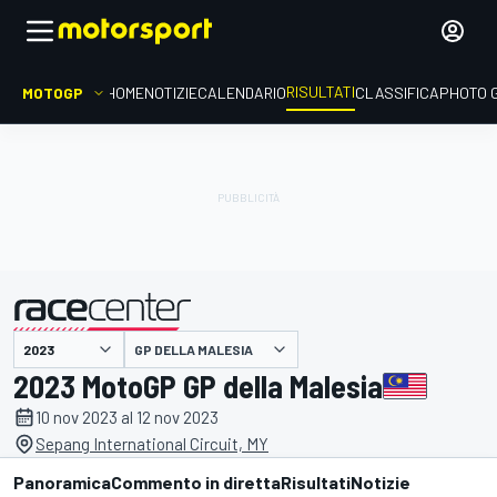
RISULTATI
MOTOGP
HOME
NOTIZIE
CALENDARIO
CLASSIFICA
PHOTO 
GP DELLA MALESIA
presentato da
2023 MotoGP GP della Malesia
10 nov 2023 al 12 nov 2023
Sepang International Circuit, MY
Panoramica
Commento in diretta
Risultati
Notizie