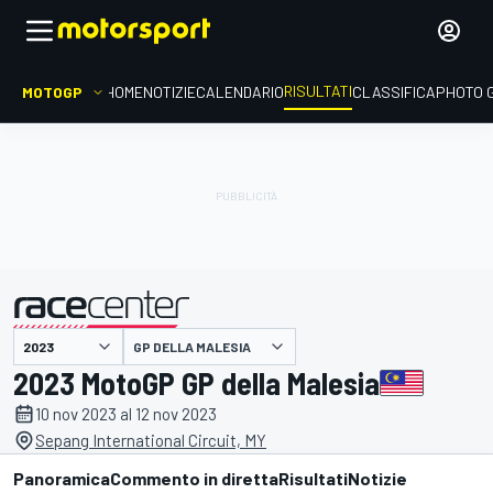
RISULTATI
MOTOGP
HOME
NOTIZIE
CALENDARIO
CLASSIFICA
PHOTO 
GP DELLA MALESIA
presentato da
2023 MotoGP GP della Malesia
10 nov 2023 al 12 nov 2023
Sepang International Circuit, MY
Panoramica
Commento in diretta
Risultati
Notizie