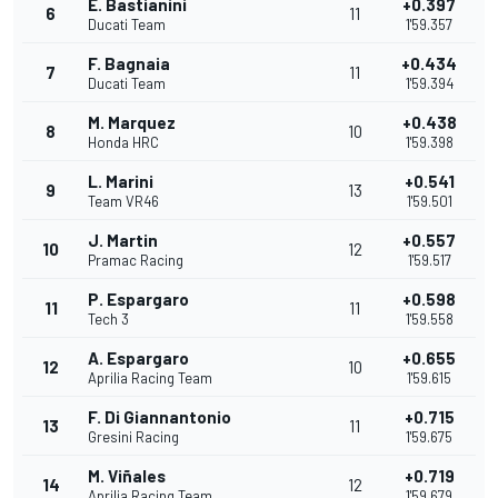
E. Bastianini
+0.397
6
11
Ducati Team
1'59.357
F. Bagnaia
+0.434
7
11
Ducati Team
1'59.394
M. Marquez
+0.438
8
10
Honda HRC
1'59.398
L. Marini
+0.541
9
13
Team VR46
1'59.501
J. Martin
+0.557
10
12
Pramac Racing
1'59.517
P. Espargaro
+0.598
11
11
Tech 3
1'59.558
A. Espargaro
+0.655
12
10
Aprilia Racing Team
1'59.615
F. Di Giannantonio
+0.715
13
11
Gresini Racing
1'59.675
M. Viñales
+0.719
14
12
Aprilia Racing Team
1'59.679