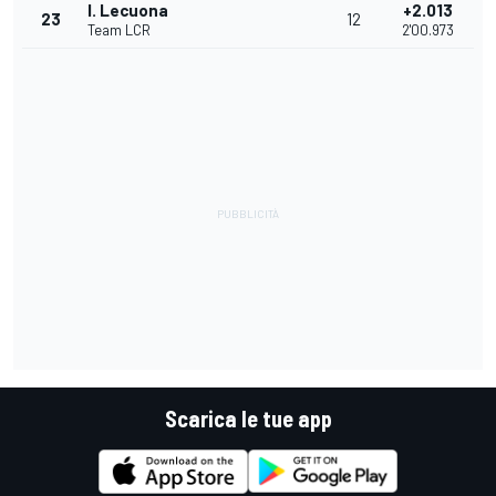
I. Lecuona
+2.013
23
12
Team LCR
2'00.973
Scarica le tue app