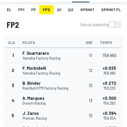
EL
FP1
FP
FP2
Q1
Q2
SPRINT
SPRINT FL
FP2
Tutte le statistiche
CLA
PILOTA
GIRI
TEMPO
F. Quartararo
1
11
1'58.960
Yamaha Factory Racing
F. Morbidelli
+0.025
2
12
Yamaha Factory Racing
1'58.985
B. Binder
+0.272
3
12
Red Bull KTM Factory Racing
1'59.232
A. Marquez
+0.300
4
13
Gresini Racing
1'59.260
J. Zarco
+0.394
5
12
Pramac Racing
1'59.354