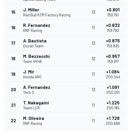
J. Miller
+0.801
15
13
Red Bull KTM Factory Racing
1'59.761
R. Fernandez
+0.832
16
11
RNF Racing
1'59.792
A. Bautista
+0.875
17
12
Ducati Team
1'59.835
M. Bezzecchi
+0.957
18
12
Team VR46
1'59.917
J. Mir
+1.084
19
11
Honda HRC
2'00.044
A. Fernandez
+1.091
20
13
Tech 3
2'00.051
T. Nakagami
+1.225
21
11
Team LCR
2'00.185
M. Oliveira
+1.728
22
11
RNF Racing
2'00.688