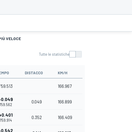
PIÙ VELOCE
Tutte le statistiche
EMPO
DISTACCO
KM/H
1'59.513
166.967
+0.049
0.049
166.899
1'59.562
+0.401
0.352
166.409
1'59.914
+0.542