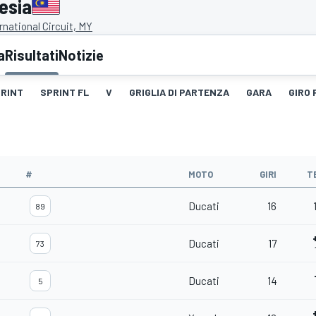
esia
national Circuit, MY
a
Risultati
Notizie
RINT
SPRINT FL
V
GRIGLIA DI PARTENZA
GARA
GIRO 
#
MOTO
GIRI
T
Ducati
16
89
Ducati
17
73
Ducati
14
5