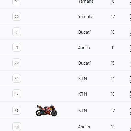
Yamaha
16
21
Yamaha
17
20
Ducati
18
10
Aprilia
11
41
Ducati
15
72
KTM
14
44
KTM
18
37
KTM
17
43
Aprilia
18
88