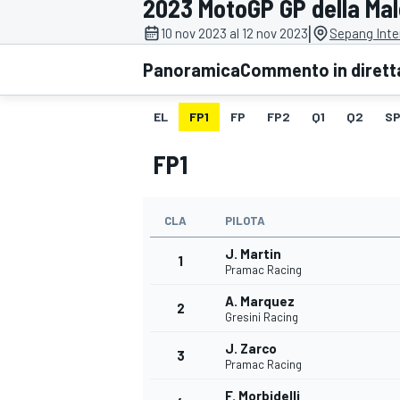
2023 MotoGP GP della Mal
MOTOGP
WEC
|
10 nov 2023 al 12 nov 2023
Sepang Inter
Panoramica
Commento in dirett
EL
FP1
FP
FP2
Q1
Q2
SP
FP1
CLA
PILOTA
WRC
J. Martin
1
Pramac Racing
A. Marquez
2
Gresini Racing
J. Zarco
3
Pramac Racing
F. Morbidelli