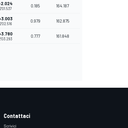
+2.024
0.185
164.187
2'01.537
+3.003
0.979
162.875
2'02.516
+3.780
0.777
161.848
2'03.293
Contattaci
Scrivici