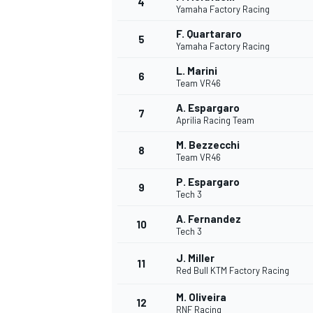
4
Yamaha Factory Racing
F. Quartararo
5
Yamaha Factory Racing
L. Marini
6
Team VR46
A. Espargaro
7
Aprilia Racing Team
M. Bezzecchi
8
Team VR46
P. Espargaro
9
Tech 3
A. Fernandez
10
Tech 3
J. Miller
11
Red Bull KTM Factory Racing
MONOPOSTO
M. Oliveira
12
RNF Racing