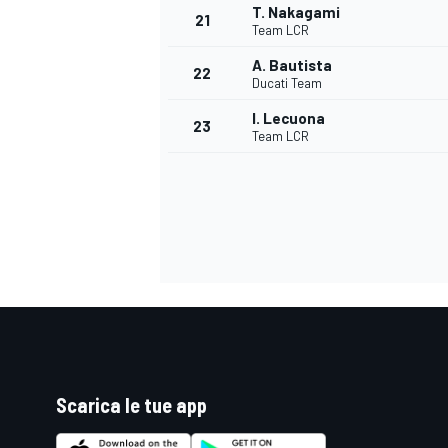
T. Nakagami
21
Team LCR
A. Bautista
22
Ducati Team
I. Lecuona
23
Team LCR
ENDURANCE/GT
Scarica le tue app