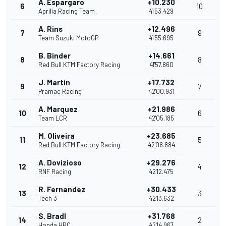
A. Espargaro
+10.230
6
10
Aprilia Racing Team
41'53.429
A. Rins
+12.496
7
9
Team Suzuki MotoGP
41'55.695
B. Binder
+14.661
8
8
Red Bull KTM Factory Racing
41'57.860
J. Martin
+17.732
9
7
Pramac Racing
42'00.931
A. Marquez
+21.986
10
6
Team LCR
42'05.185
M. Oliveira
+23.685
11
5
Red Bull KTM Factory Racing
42'06.884
A. Dovizioso
+29.276
12
4
RNF Racing
42'12.475
R. Fernandez
+30.433
13
3
Tech 3
42'13.632
S. Bradl
+31.768
14
2
Honda HRC
42'14.967