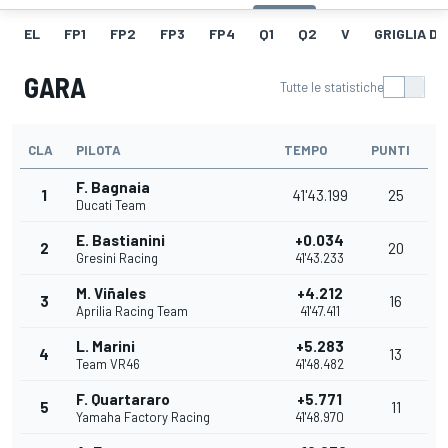
EL
FP1
FP2
FP3
FP4
Q1
Q2
V
GRIGLIA D
GARA
Tutte le statistiche
CLA
PILOTA
TEMPO
PUNTI
F. Bagnaia
1
41'43.199
25
Ducati Team
E. Bastianini
+0.034
2
20
Gresini Racing
41'43.233
M. Viñales
+4.212
3
16
Aprilia Racing Team
41'47.411
L. Marini
+5.283
4
13
Team VR46
41'48.482
F. Quartararo
+5.771
5
11
Yamaha Factory Racing
41'48.970