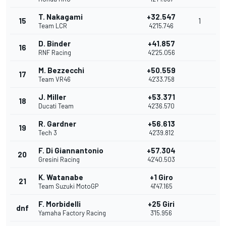
T. Nakagami
+32.547
15
1
Team LCR
42'15.746
D. Binder
+41.857
16
RNF Racing
42'25.056
M. Bezzecchi
+50.559
17
Team VR46
42'33.758
J. Miller
+53.371
18
Ducati Team
42'36.570
R. Gardner
+56.613
19
Tech 3
42'39.812
F. Di Giannantonio
+57.304
20
Gresini Racing
42'40.503
K. Watanabe
+1 Giro
21
Team Suzuki MotoGP
41'47.165
F. Morbidelli
+25 Giri
dnf
Yamaha Factory Racing
3'15.956