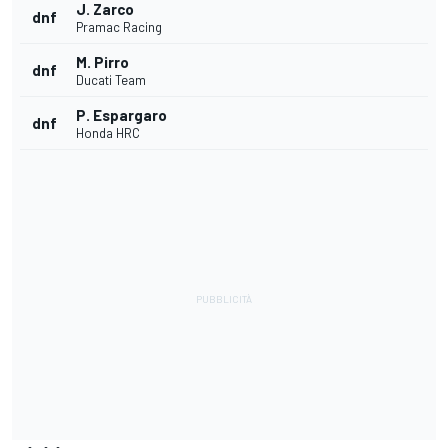
J. Zarco
dnf
Pramac Racing
M. Pirro
dnf
Ducati Team
P. Espargaro
dnf
Honda HRC