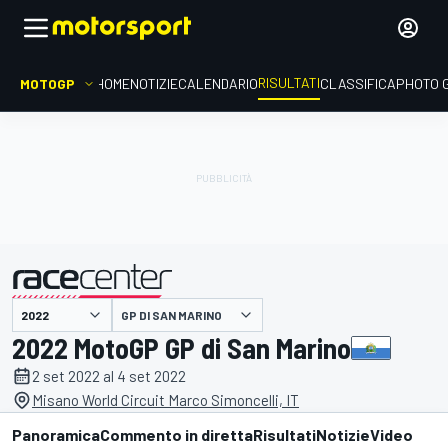
RISULTATI
MOTOGP
HOME
NOTIZIE
CALENDARIO
CLASSIFICA
PHOTO 
GP DI SAN MARINO
presentato da
2022 MotoGP GP di San Marino
2 set 2022 al 4 set 2022
Misano World Circuit Marco Simoncelli, IT
Panoramica
Commento in diretta
Risultati
Notizie
Video