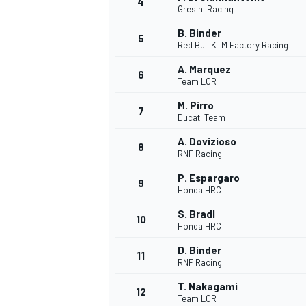
4
Gresini Racing
B. Binder
5
Red Bull KTM Factory Racing
A. Marquez
6
Team LCR
M. Pirro
7
Ducati Team
A. Dovizioso
8
RNF Racing
P. Espargaro
9
Honda HRC
S. Bradl
10
Honda HRC
D. Binder
11
RNF Racing
T. Nakagami
MONOPOSTO
12
Team LCR