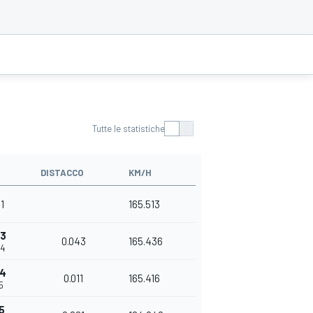
Tutte le statistiche
DISTACCO
KM/H
61
165.513
43
0.043
165.436
04
54
0.011
165.416
5
5