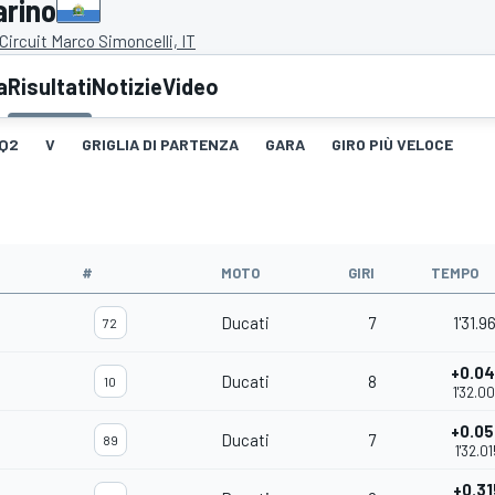
arino
Circuit Marco Simoncelli, IT
a
Risultati
Notizie
Video
Q2
V
GRIGLIA DI PARTENZA
GARA
GIRO PIÙ VELOCE
#
MOTO
GIRI
TEMPO
Ducati
7
1'31.9
72
+0.0
Ducati
8
10
1'32.0
+0.0
Ducati
7
89
1'32.01
+0.31