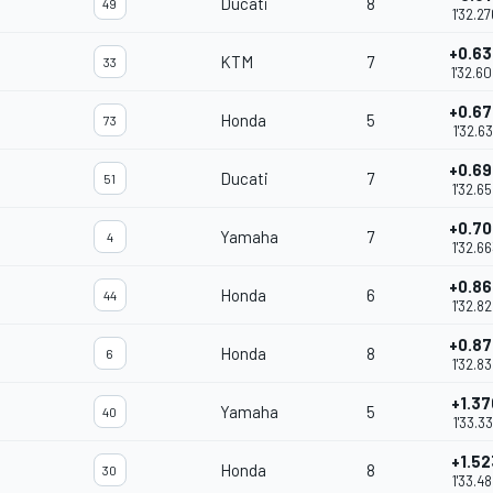
Ducati
8
49
1'32.27
+0.63
KTM
7
33
1'32.6
+0.67
Honda
5
73
1'32.63
+0.69
Ducati
7
51
1'32.6
+0.70
Yamaha
7
4
1'32.6
+0.86
Honda
6
44
1'32.8
+0.87
Honda
8
6
1'32.8
+1.37
Yamaha
5
40
1'33.33
+1.52
Honda
8
30
1'33.4