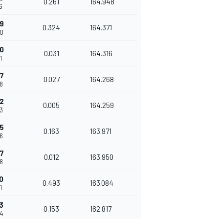
0.261
164.948
6
9
0.324
164.371
00
0
0.031
164.316
1
7
0.027
164.268
58
2
0.005
164.259
63
5
0.163
163.971
26
7
0.012
163.950
38
0
0.493
163.084
1
3
0.153
162.817
84