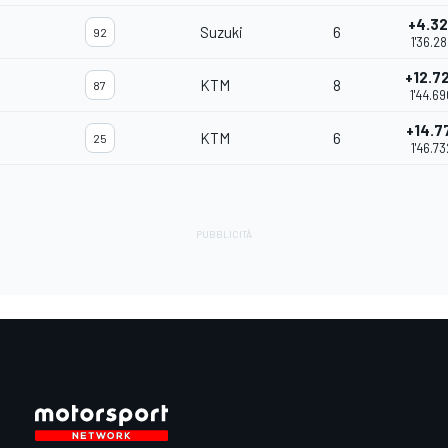
+4.3
Suzuki
6
92
1'36.2
+12.7
KTM
8
87
1'44.6
+14.7
KTM
6
25
1'46.73