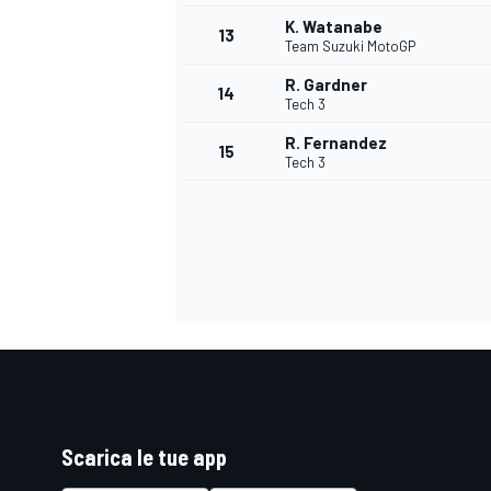
K. Watanabe
13
Team Suzuki MotoGP
R. Gardner
14
Tech 3
R. Fernandez
15
Tech 3
Scarica le tue app