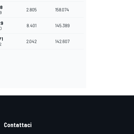
28
2.805
158.074
89
29
8.401
145.389
90
71
2.042
142.607
2
Contattaci