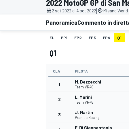
2022 MotoGP GP di San M
MOTOGP
WEC
|
2 set 2022 al 4 set 2022
Misano World 
Panoramica
Commento in dirett
EL
FP1
FP2
FP3
FP4
Q1
Q1
CLA
PILOTA
WRC
M. Bezzecchi
1
Team VR46
L. Marini
2
Team VR46
J. Martin
3
Pramac Racing
F. Di Giannantonio