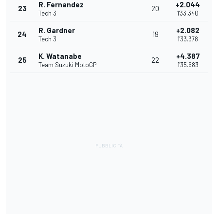
R. Fernandez
+2.044
23
20
Tech 3
1'33.340
R. Gardner
+2.082
24
19
Tech 3
1'33.378
K. Watanabe
+4.387
25
22
Team Suzuki MotoGP
1'35.683