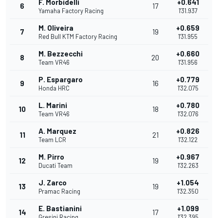
F. Morbidelli
+0.641
6
17
Yamaha Factory Racing
1'31.937
M. Oliveira
+0.659
7
19
Red Bull KTM Factory Racing
1'31.955
M. Bezzecchi
+0.660
8
20
Team VR46
1'31.956
P. Espargaro
+0.779
9
16
Honda HRC
1'32.075
L. Marini
+0.780
10
18
Team VR46
1'32.076
A. Marquez
+0.826
11
21
Team LCR
1'32.122
M. Pirro
+0.967
12
19
Ducati Team
1'32.263
J. Zarco
+1.054
13
19
Pramac Racing
1'32.350
E. Bastianini
+1.099
14
17
Gresini Racing
1'32.395