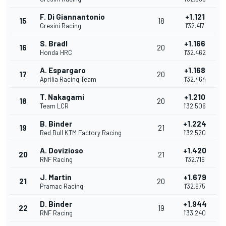
F. Di Giannantonio
+1.121
15
18
Gresini Racing
1'32.417
S. Bradl
+1.166
16
20
Honda HRC
1'32.462
A. Espargaro
+1.168
17
20
Aprilia Racing Team
1'32.464
T. Nakagami
+1.210
18
20
Team LCR
1'32.506
B. Binder
+1.224
19
21
Red Bull KTM Factory Racing
1'32.520
A. Dovizioso
+1.420
20
21
RNF Racing
1'32.716
J. Martin
+1.679
21
20
Pramac Racing
1'32.975
D. Binder
+1.944
22
19
RNF Racing
1'33.240