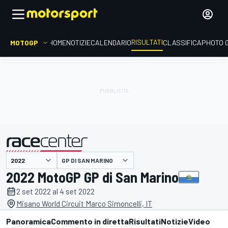
RISULTATI
MOTOGP
HOME
NOTIZIE
CALENDARIO
CLASSIFICA
PHOTO 
GP DI SAN MARINO
presentato da
2022 MotoGP GP di San Marino
2 set 2022 al 4 set 2022
Misano World Circuit Marco Simoncelli, IT
Panoramica
Commento in diretta
Risultati
Notizie
Video