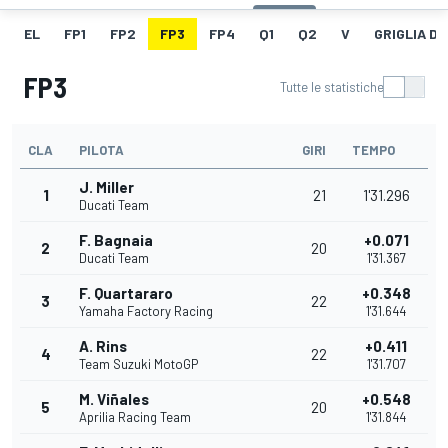
EL
FP1
FP2
FP3
FP4
Q1
Q2
V
GRIGLIA D
FP3
Tutte le statistiche
CLA
PILOTA
GIRI
TEMPO
J. Miller
1
21
1'31.296
Ducati Team
F. Bagnaia
+0.071
2
20
Ducati Team
1'31.367
F. Quartararo
+0.348
3
22
Yamaha Factory Racing
1'31.644
A. Rins
+0.411
4
22
Team Suzuki MotoGP
1'31.707
M. Viñales
+0.548
5
20
Aprilia Racing Team
1'31.844