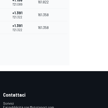
+1.158
161.822
1'21.089
+1.391
161.358
1'21.322
+1.391
161.358
1'21.322
Contattaci
Scrivici
Fai pubblicità con Mototsport.com