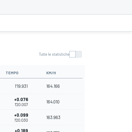
Tutte le statistiche
TEMPO
KM/H
1'19.931
164.166
+0.076
164.010
1'20.007
+0.099
163.963
1'20.030
+0.189