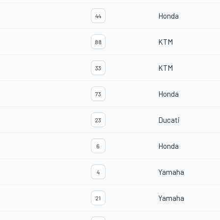
Honda
44
KTM
88
KTM
33
Honda
73
Ducati
23
Honda
6
Yamaha
4
Yamaha
21