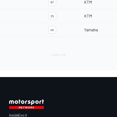
KTM
87
KTM
25
Yamaha
40
InsideEvs.it