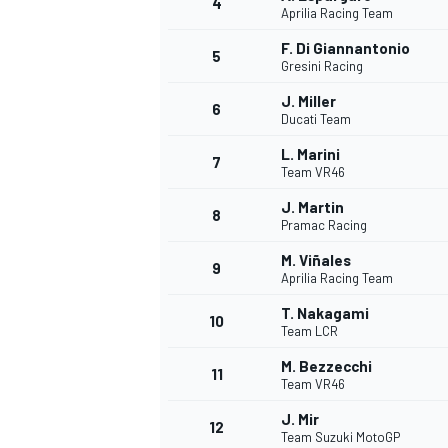
4
Aprilia Racing Team
F. Di Giannantonio
5
Gresini Racing
J. Miller
6
Ducati Team
L. Marini
7
Team VR46
J. Martin
8
Pramac Racing
M. Viñales
9
Aprilia Racing Team
T. Nakagami
10
Team LCR
M. Bezzecchi
11
Team VR46
J. Mir
MONOPOSTO
12
Team Suzuki MotoGP