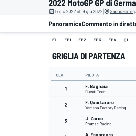
2022 MotoGP GP di Germa
MOTOGP
WEC
|
17 giu 2022 al 19 giu 2022
Sachsenring
Panoramica
Commento in dirett
EL
FP1
FP2
FP3
FP4
Q1
GRIGLIA DI PARTENZA
CLA
PILOTA
WRC
F. Bagnaia
1
Ducati Team
F. Quartararo
2
Yamaha Factory Racing
J. Zarco
3
Pramac Racing
A. Espargaro