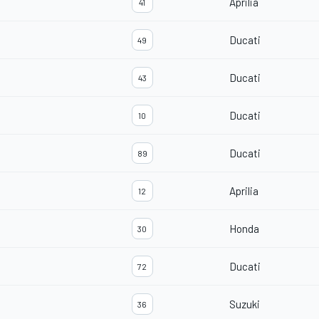
Aprilia
41
Ducati
49
Ducati
43
Ducati
10
Ducati
89
Aprilia
12
Honda
30
Ducati
72
Suzuki
36