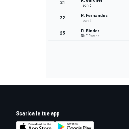
R. Gardner
21
Tech 3
R. Fernandez
22
Tech 3
D. Binder
23
RNF Racing
ENDURANCE/GT
Scarica le tue app