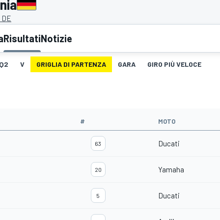
nia
, DE
a
Risultati
Notizie
Q2
V
GRIGLIA DI PARTENZA
GARA
GIRO PIÙ VELOCE
#
MOTO
Ducati
63
Yamaha
20
Ducati
5