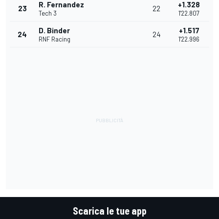
R. Fernandez
+1.328
23
22
Tech 3
1'22.807
D. Binder
+1.517
24
24
RNF Racing
1'22.996
Scarica le tue app