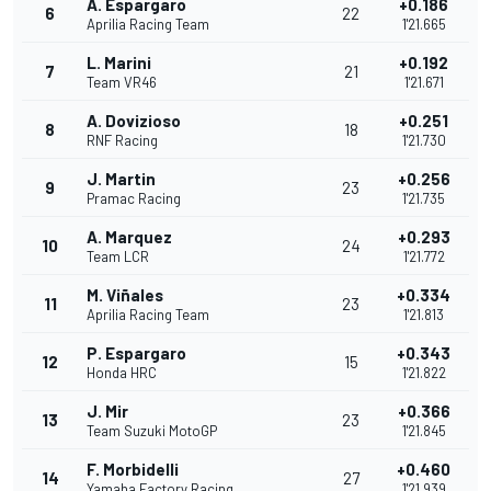
A. Espargaro
+0.186
6
22
Aprilia Racing Team
1'21.665
L. Marini
+0.192
7
21
Team VR46
1'21.671
A. Dovizioso
+0.251
8
18
RNF Racing
1'21.730
J. Martin
+0.256
9
23
Pramac Racing
1'21.735
A. Marquez
+0.293
10
24
Team LCR
1'21.772
M. Viñales
+0.334
11
23
Aprilia Racing Team
1'21.813
P. Espargaro
+0.343
12
15
Honda HRC
1'21.822
J. Mir
+0.366
13
23
Team Suzuki MotoGP
1'21.845
F. Morbidelli
+0.460
14
27
Yamaha Factory Racing
1'21.939