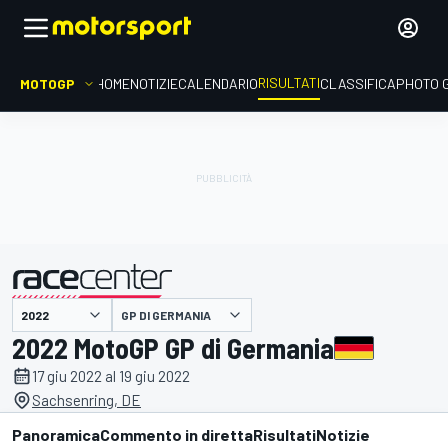
RISULTATI
MOTOGP
HOME
NOTIZIE
CALENDARIO
CLASSIFICA
PHOTO 
GP DI GERMANIA
presentato da
2022 MotoGP GP di Germania
17 giu 2022 al 19 giu 2022
Sachsenring, DE
Panoramica
Commento in diretta
Risultati
Notizie