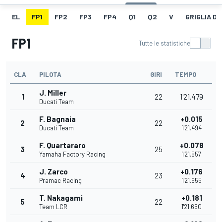
EL
FP1
FP2
FP3
FP4
Q1
Q2
V
GRIGLIA D
FP1
Tutte le statistiche
CLA
PILOTA
GIRI
TEMPO
J. Miller
1
22
1'21.479
Ducati Team
F. Bagnaia
+0.015
2
22
Ducati Team
1'21.494
F. Quartararo
+0.078
3
25
Yamaha Factory Racing
1'21.557
J. Zarco
+0.176
4
23
Pramac Racing
1'21.655
T. Nakagami
+0.181
5
22
Team LCR
1'21.660