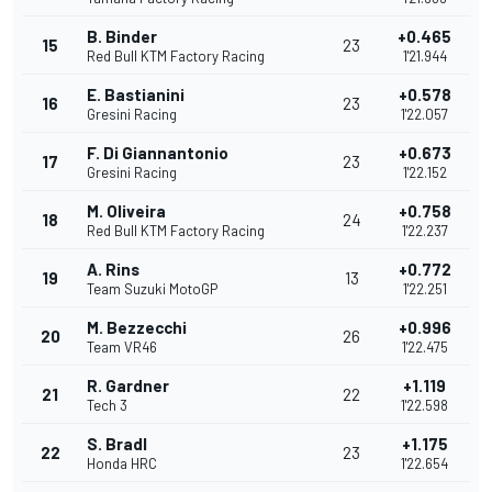
B. Binder
+0.465
15
23
Red Bull KTM Factory Racing
1'21.944
E. Bastianini
+0.578
16
23
Gresini Racing
1'22.057
F. Di Giannantonio
+0.673
17
23
Gresini Racing
1'22.152
M. Oliveira
+0.758
18
24
Red Bull KTM Factory Racing
1'22.237
A. Rins
+0.772
19
13
Team Suzuki MotoGP
1'22.251
M. Bezzecchi
+0.996
20
26
Team VR46
1'22.475
R. Gardner
+1.119
21
22
Tech 3
1'22.598
S. Bradl
+1.175
22
23
Honda HRC
1'22.654