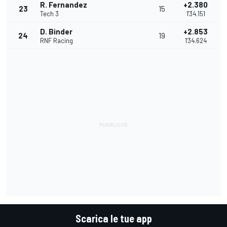
R. Fernandez
+2.380
23
15
Tech 3
1'34.151
D. Binder
+2.853
24
19
RNF Racing
1'34.624
Scarica le tue app