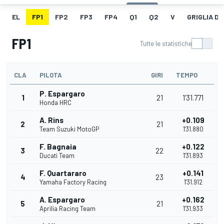
EL
FP1
FP2
FP3
FP4
Q1
Q2
V
GRIGLIA D
FP1
Tutte le statistiche
CLA
PILOTA
GIRI
TEMPO
P. Espargaro
1
21
1'31.771
Honda HRC
A. Rins
+0.109
2
21
Team Suzuki MotoGP
1'31.880
F. Bagnaia
+0.122
3
22
Ducati Team
1'31.893
F. Quartararo
+0.141
4
23
Yamaha Factory Racing
1'31.912
A. Espargaro
+0.162
5
21
Aprilia Racing Team
1'31.933