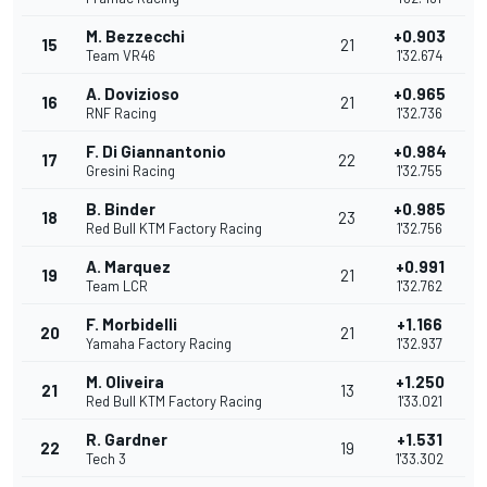
M. Bezzecchi
+0.903
15
21
Team VR46
1'32.674
A. Dovizioso
+0.965
16
21
RNF Racing
1'32.736
F. Di Giannantonio
+0.984
17
22
Gresini Racing
1'32.755
B. Binder
+0.985
18
23
Red Bull KTM Factory Racing
1'32.756
A. Marquez
+0.991
19
21
Team LCR
1'32.762
F. Morbidelli
+1.166
20
21
Yamaha Factory Racing
1'32.937
M. Oliveira
+1.250
21
13
Red Bull KTM Factory Racing
1'33.021
R. Gardner
+1.531
22
19
Tech 3
1'33.302