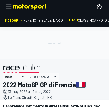
RISULTATI
MOTOGP
HOME
NOTIZIE
CALENDARIO
CLASSIFICA
PHOTO 
GP DI FRANCIA
presentato da
2022 MotoGP GP di Francia
13 mag 2022 al 15 mag 2022
Le Mans Circuit Bugatti, FR
Panoramica
Commento in diretta
Risultati
Notizie
Video