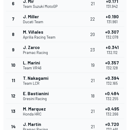
J. Mir
+0.171
6
21
Team Suzuki MotoGP
1'31.942
J. Miller
+0.190
7
22
Ducati Team
1'31.961
M. Viñales
+0.307
8
20
Aprilia Racing Team
1'32.078
J. Zarco
+0.341
9
23
Pramac Racing
1'32.112
L. Marini
+0.357
10
19
Team VR46
1'32.128
T. Nakagami
+0.394
11
21
Team LCR
1'32.165
E. Bastianini
+0.484
12
18
Gresini Racing
1'32.255
M. Marquez
+0.495
13
21
Honda HRC
1'32.266
J. Martin
+0.720
14
21
Pramac Racing
1'32.491