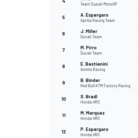
4
Team Suzuki MotoGP
A. Espargaro
5
Aprilia Racing Team
J. Miller
6
Ducati Team
M. Pirro
7
Ducati Team
E. Bastianini
8
Avintia Racing
B. Binder
9
Red Bull KTM Factory Racing
S. Bradl
10
Honda HRC
M. Marquez
11
Honda HRC
P. Espargaro
MONOPOSTO
12
Honda HRC