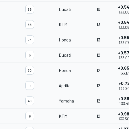
+0.5
Ducati
10
89
1'33.0
+0.5
KTM
13
88
1'33.0
+0.5
Honda
13
73
1'33.0
+0.5
Ducati
12
5
1'33.0
+0.6
Honda
12
30
1'33.1
+0.7
Aprilia
12
12
1'33.2
+0.8
Yamaha
12
46
1'33.4
+0.9
KTM
12
9
1'33.5