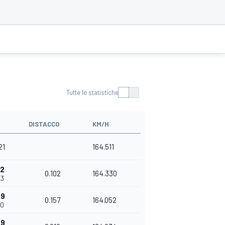
Tutte le statistiche
DISTACCO
KM/H
21
164.511
02
0.102
164.330
23
59
0.157
164.052
80
69