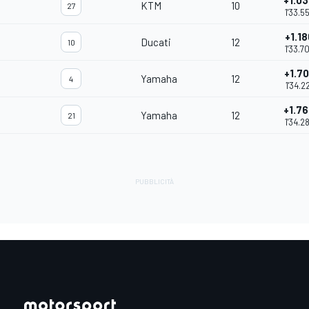
+1.0
KTM
10
27
1'33.5
+1.18
Ducati
12
10
1'33.7
+1.7
Yamaha
12
4
1'34.2
+1.7
Yamaha
12
21
1'34.2