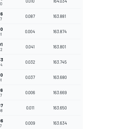
0.010
164.034
90
56
0.087
163.881
77
60
0.004
163.874
81
01
0.041
163.801
22
33
0.032
163.745
54
70
0.037
163.680
91
76
0.006
163.669
97
87
0.011
163.650
08
96
0.009
163.634
17