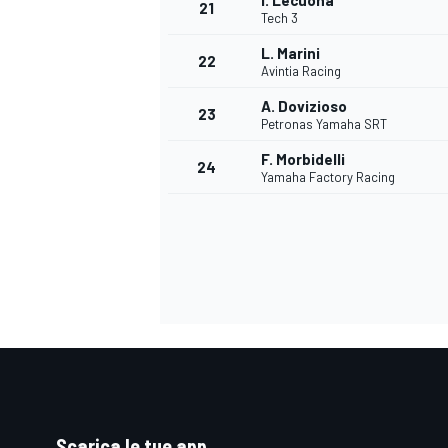
I. Lecuona
21
Tech 3
L. Marini
22
Avintia Racing
A. Dovizioso
23
Petronas Yamaha SRT
F. Morbidelli
24
Yamaha Factory Racing
ENDURANCE/GT
Scarica le tue app