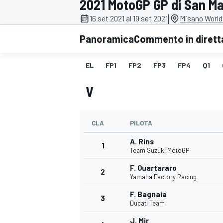
2021 MotoGP GP di San Ma
MOTOGP
WEC
|
16 set 2021 al 19 set 2021
Misano World 
Panoramica
Commento in dirett
EL
FP1
FP2
FP3
FP4
Q1
V
CLA
PILOTA
WRC
A. Rins
1
Team Suzuki MotoGP
F. Quartararo
2
Yamaha Factory Racing
F. Bagnaia
3
Ducati Team
J. Mir