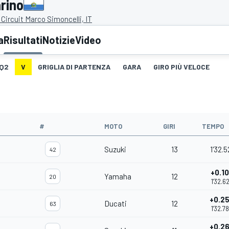
rino
Circuit Marco Simoncelli, IT
a
Risultati
Notizie
Video
Q2
V
GRIGLIA DI PARTENZA
GARA
GIRO PIÙ VELOCE
#
MOTO
GIRI
TEMPO
Suzuki
13
1'32.5
42
+0.1
Yamaha
12
20
1'32.6
+0.2
Ducati
12
63
1'32.7
+0.2