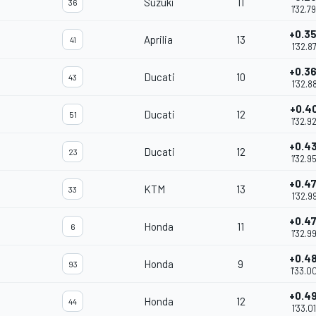
Suzuki
11
36
1'32.7
+0.3
Aprilia
13
41
1'32.8
+0.3
Ducati
10
43
1'32.8
+0.4
Ducati
12
51
1'32.9
+0.4
Ducati
12
23
1'32.9
+0.4
KTM
13
33
1'32.9
+0.4
Honda
11
6
1'32.9
+0.4
Honda
9
93
1'33.0
+0.4
Honda
12
44
1'33.0