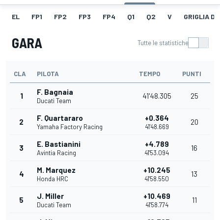
EL
FP1
FP2
FP3
FP4
Q1
Q2
V
GRIGLIA D
GARA
Tutte le statistiche
CLA
PILOTA
TEMPO
PUNTI
F. Bagnaia
1
41'48.305
25
Ducati Team
F. Quartararo
+0.364
2
20
Yamaha Factory Racing
41'48.669
E. Bastianini
+4.789
3
16
Avintia Racing
41'53.094
M. Marquez
+10.245
4
13
Honda HRC
41'58.550
J. Miller
+10.469
5
11
Ducati Team
41'58.774