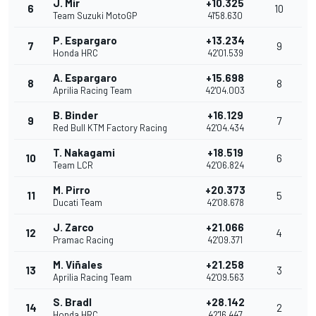
J. Mir
+10.325
6
10
Team Suzuki MotoGP
41'58.630
P. Espargaro
+13.234
7
9
Honda HRC
42'01.539
A. Espargaro
+15.698
8
8
Aprilia Racing Team
42'04.003
B. Binder
+16.129
9
7
Red Bull KTM Factory Racing
42'04.434
T. Nakagami
+18.519
10
6
Team LCR
42'06.824
M. Pirro
+20.373
11
5
Ducati Team
42'08.678
J. Zarco
+21.066
12
4
Pramac Racing
42'09.371
M. Viñales
+21.258
13
3
Aprilia Racing Team
42'09.563
S. Bradl
+28.142
14
2
Honda HRC
42'16.447