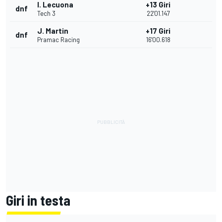
I. Lecuona
+13 Giri
dnf
Tech 3
22'01.147
J. Martin
+17 Giri
dnf
Pramac Racing
16'00.618
Giri in testa