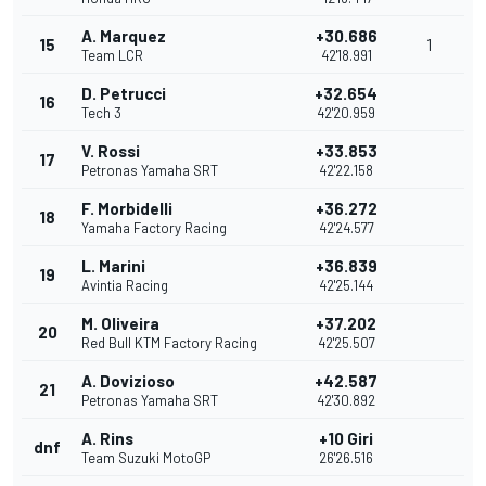
A. Marquez
+30.686
15
1
Team LCR
42'18.991
D. Petrucci
+32.654
16
Tech 3
42'20.959
V. Rossi
+33.853
17
Petronas Yamaha SRT
42'22.158
F. Morbidelli
+36.272
18
Yamaha Factory Racing
42'24.577
L. Marini
+36.839
19
Avintia Racing
42'25.144
M. Oliveira
+37.202
20
Red Bull KTM Factory Racing
42'25.507
A. Dovizioso
+42.587
21
Petronas Yamaha SRT
42'30.892
A. Rins
+10 Giri
dnf
Team Suzuki MotoGP
26'26.516