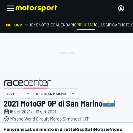
RISULTATI
MOTOGP
HOME
NOTIZIE
CALENDARIO
CLASSIFICA
PHOTO 
GP DI SAN MARINO
presentato da
2021 MotoGP GP di San Marino
16 set 2021 al 19 set 2021
Misano World Circuit Marco Simoncelli, IT
Panoramica
Commento in diretta
Risultati
Notizie
Video