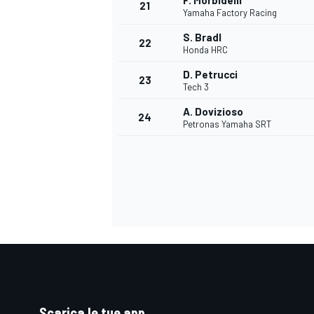
F. Morbidelli
21
Yamaha Factory Racing
S. Bradl
22
Honda HRC
D. Petrucci
23
Tech 3
A. Dovizioso
24
Petronas Yamaha SRT
ENDURANCE/GT
Scarica le tue app