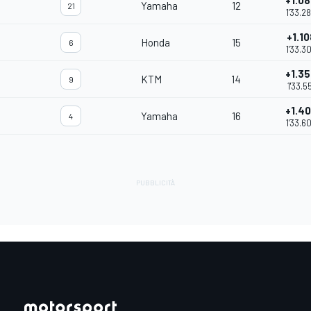
+1.0
Yamaha
12
21
1'33.2
+1.10
Honda
15
6
1'33.3
+1.3
KTM
14
9
1'33.5
+1.4
Yamaha
16
4
1'33.6