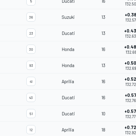
Ducati
16
5
1'32.5
+0.3
Suzuki
13
36
1'32.5
+0.4
Ducati
13
23
1'32.6
+0.4
Honda
16
30
1'32.6
+0.5
Honda
13
93
1'32.6
+0.5
Aprilia
16
41
1'32.7
+0.5
Ducati
16
43
1'32.7
+0.5
Ducati
10
51
1'32.7
+0.7
Aprilia
18
12
1'32.9