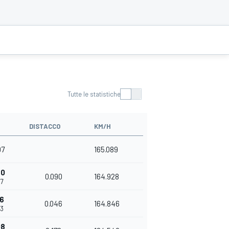
Tutte le statistiche
DISTACCO
KM/H
97
165.089
90
0.090
164.928
87
36
0.046
164.846
33
08