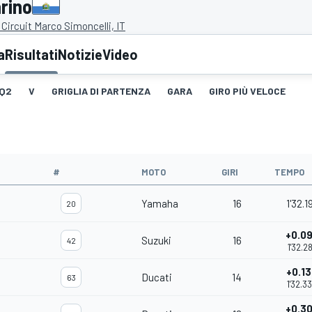
rino
Circuit Marco Simoncelli, IT
a
Risultati
Notizie
Video
Q2
V
GRIGLIA DI PARTENZA
GARA
GIRO PIÙ VELOCE
#
MOTO
GIRI
TEMPO
Yamaha
16
1'32.1
20
+0.0
Suzuki
16
42
1'32.2
+0.1
Ducati
14
63
1'32.3
+0.3