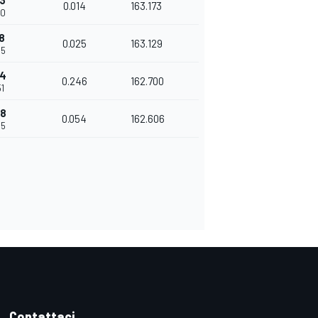
83
0.014
163.173
80
8
0.025
163.129
05
54
0.246
162.700
51
08
0.054
162.606
05
Contattaci