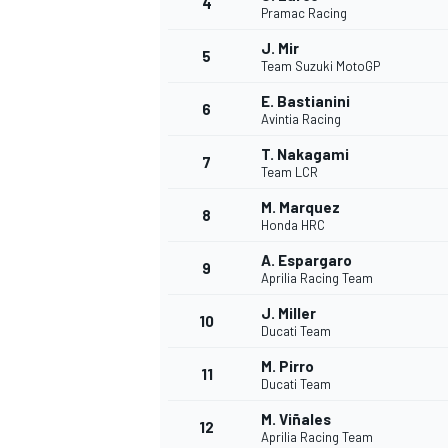
4
Pramac Racing
J. Mir
5
Team Suzuki MotoGP
E. Bastianini
6
Avintia Racing
T. Nakagami
7
Team LCR
M. Marquez
8
Honda HRC
A. Espargaro
9
Aprilia Racing Team
J. Miller
10
Ducati Team
M. Pirro
11
Ducati Team
M. Viñales
MONOPOSTO
12
Aprilia Racing Team