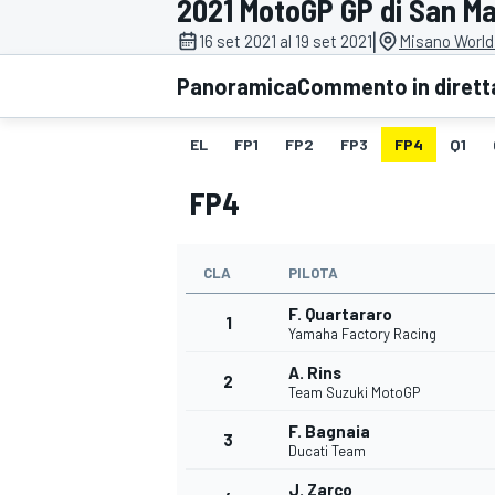
2021 MotoGP GP di San Ma
MOTOGP
WEC
|
16 set 2021 al 19 set 2021
Misano World 
Panoramica
Commento in dirett
EL
FP1
FP2
FP3
FP4
Q1
FP4
CLA
PILOTA
WRC
F. Quartararo
1
Yamaha Factory Racing
A. Rins
2
Team Suzuki MotoGP
F. Bagnaia
3
Ducati Team
J. Zarco