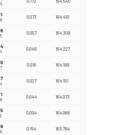
0.172
164.540
05
81
0.073
164.410
78
38
0.057
164.309
35
84
0.046
164.227
81
00
0.016
164.199
97
27
0.027
164.151
24
71
0.044
164.073
68
75
0.004
164.066
72
29
0.154
163.794
26