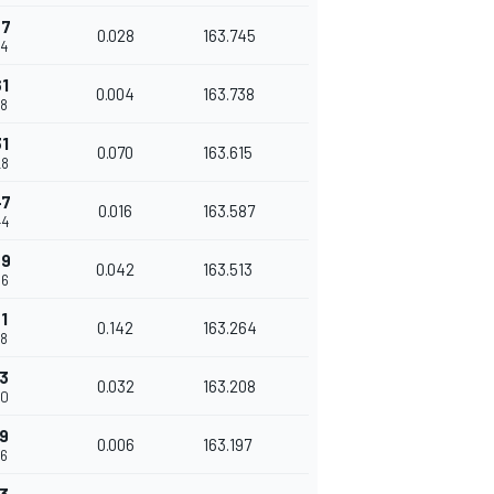
57
0.028
163.745
54
61
0.004
163.738
58
31
0.070
163.615
28
47
0.016
163.587
44
89
0.042
163.513
86
1
0.142
163.264
28
63
0.032
163.208
60
69
0.006
163.197
66