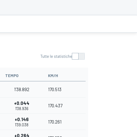
Tutte le statistiche
TEMPO
KM/H
1'38.892
170.513
+0.044
170.437
1'38.936
+0.146
170.261
1'39.038
+0.264