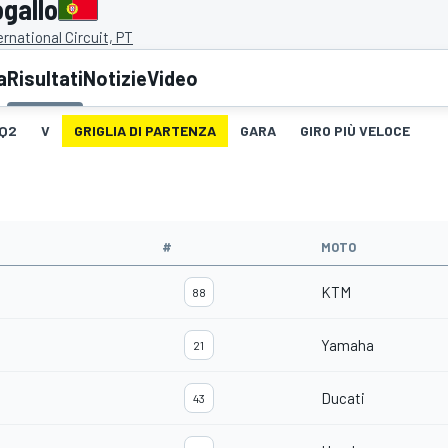
gallo
ernational Circuit, PT
a
Risultati
Notizie
Video
Q2
V
GRIGLIA DI PARTENZA
GARA
GIRO PIÙ VELOCE
#
MOTO
KTM
88
Yamaha
21
Ducati
43