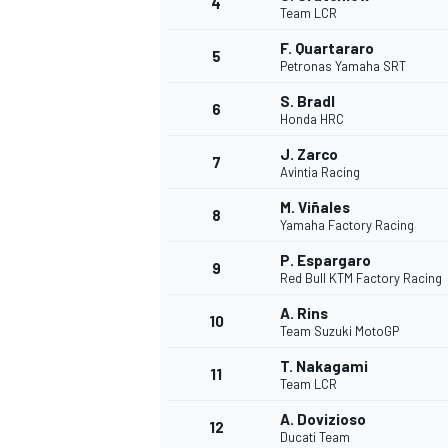
4
Team LCR
F. Quartararo
5
Petronas Yamaha SRT
S. Bradl
6
Honda HRC
J. Zarco
7
Avintia Racing
M. Viñales
8
Yamaha Factory Racing
P. Espargaro
9
Red Bull KTM Factory Racing
A. Rins
10
Team Suzuki MotoGP
T. Nakagami
11
Team LCR
A. Dovizioso
MONOPOSTO
12
Ducati Team