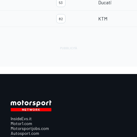
Ducati
53
KTM
82
InsideEvs.it
Motor1.com
Motorsportjobs.com
Autosport.com