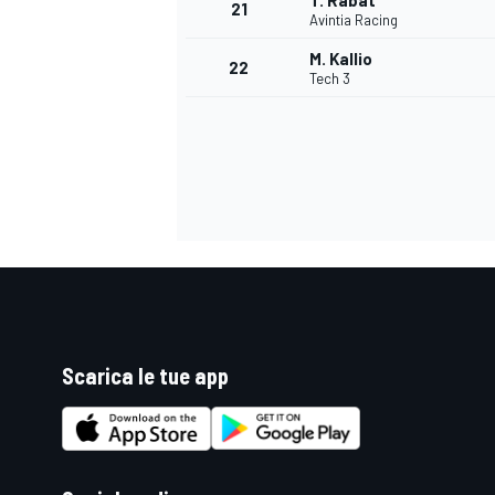
T. Rabat
21
Avintia Racing
M. Kallio
22
Tech 3
Scarica le tue app
ENDURANCE/GT