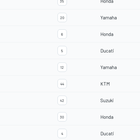
Honda
35
Yamaha
20
Honda
6
Ducati
5
Yamaha
12
KTM
44
Suzuki
42
Honda
30
Ducati
4