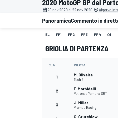
2020 MotoGP GP del Porto
MOTOGP
WEC
|
20 nov 2020 al 22 nov 2020
Algarve Int
Panoramica
Commento in dirett
EL
FP1
FP2
FP3
FP4
Q1
GRIGLIA DI PARTENZA
CLA
PILOTA
WRC
M. Oliveira
1
Tech 3
F. Morbidelli
2
Petronas Yamaha SRT
J. Miller
3
Pramac Racing
C. Crutchlow