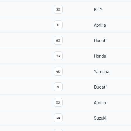
KTM
33
Aprilia
41
Ducati
63
Honda
73
Yamaha
46
Ducati
9
Aprilia
32
Suzuki
36