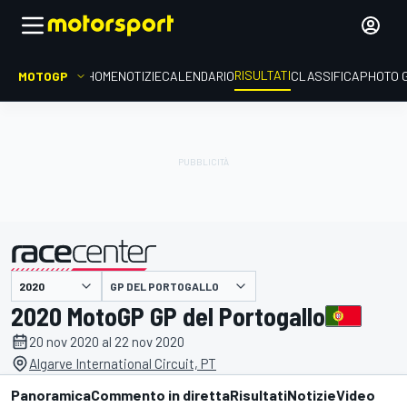
RISULTATI
MOTOGP
HOME
NOTIZIE
CALENDARIO
CLASSIFICA
PHOTO 
GP DEL PORTOGALLO
presentato da
2020 MotoGP GP del Portogallo
20 nov 2020 al 22 nov 2020
Algarve International Circuit, PT
Panoramica
Commento in diretta
Risultati
Notizie
Video