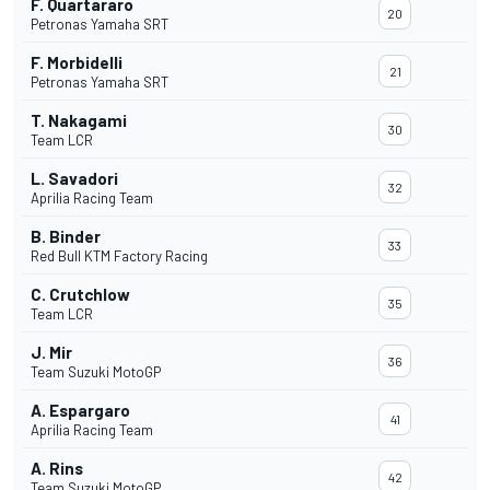
F. Quartararo
20
Petronas Yamaha SRT
F. Morbidelli
21
Petronas Yamaha SRT
T. Nakagami
30
Team LCR
L. Savadori
32
Aprilia Racing Team
B. Binder
33
Red Bull KTM Factory Racing
C. Crutchlow
35
Team LCR
J. Mir
36
Team Suzuki MotoGP
A. Espargaro
41
Aprilia Racing Team
A. Rins
42
Team Suzuki MotoGP