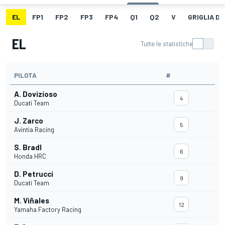
EL
FP1
FP2
FP3
FP4
Q1
Q2
V
GRIGLIA D
EL
Tutte le statistiche
PILOTA
#
A. Dovizioso
4
Ducati Team
J. Zarco
5
Avintia Racing
S. Bradl
6
Honda HRC
D. Petrucci
9
Ducati Team
M. Viñales
12
Yamaha Factory Racing