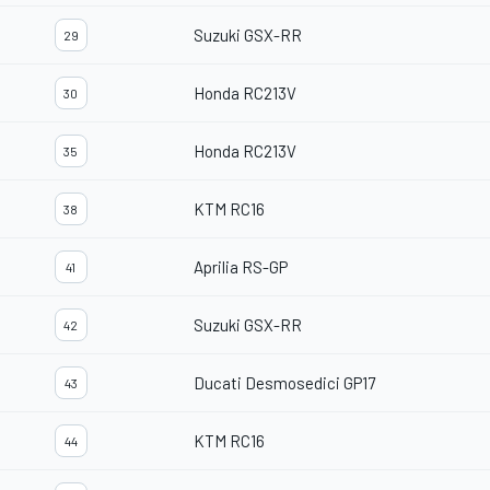
Suzuki GSX-RR
29
Honda RC213V
30
Honda RC213V
35
KTM RC16
38
Aprilia RS-GP
41
Suzuki GSX-RR
42
Ducati Desmosedici GP17
43
KTM RC16
44