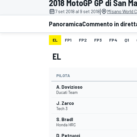
2018 MotoGP GP di San Ma
MOTOGP
WEC
|
7 set 2018 al 9 set 2018
Misano World Ci
Panoramica
Commento in dirett
EL
FP1
FP2
FP3
FP4
Q1
EL
PILOTA
WRC
A. Dovizioso
Ducati Team
J. Zarco
Tech 3
S. Bradl
Honda HRC
D. Petrucci