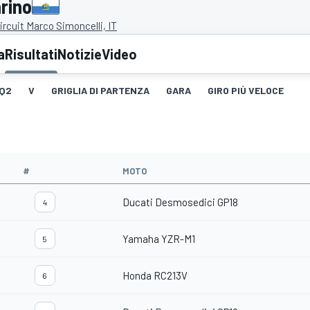
rino
rcuit Marco Simoncelli, IT
a
Risultati
Notizie
Video
Q2
V
GRIGLIA DI PARTENZA
GARA
GIRO PIÙ VELOCE
#
MOTO
Ducati Desmosedici GP18
4
Yamaha YZR-M1
5
Honda RC213V
6