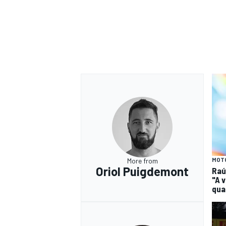
MOT
More from
Oriol Puigdemont
Raú
"A 
qua