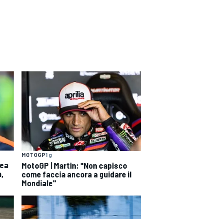
MOTOGP
1 g
nea
MotoGP | Martin: "Non capisco
a,
come faccia ancora a guidare il
Mondiale"