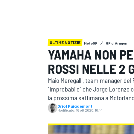
MOTOGP
WEC
ULTIME NOTIZIE
MotoGP
GP di Aragon
YAMAHA NON PE
ROSSI NELLE 2 
WRC
Maio Meregalli, team manager del
"improbabile" che Jorge Lorenzo o q
la prossima settimana a Motorland
Oriol Puigdemont
Modificato:
16 ott 2020, 10:14