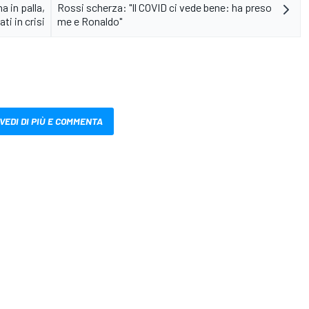
 in palla,
Rossi scherza: "Il COVID ci vede bene: ha preso
ti in crisi
me e Ronaldo"
VEDI DI PIÙ E COMMENTA