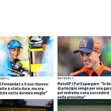
MOTOGP
9 h
OGP
8 h
MotoGP | Pol Espargaro: "In li
l Fernández e il suo rinnovo:
di principio vengo per una gar
volte è stata dura, ma ora
poi vedremo cosa succederà
lche notte dormirò meglio"
nella prossima"