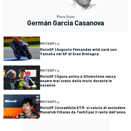
More from
Germán Garcia Casanova
MOTOGP
2 g
MotoGP | Augusto Fernandez wild card con
Yamaha nel GP di Gran Bretagna
MOTOGP
2 g
MotoGP | Ogura arriva a Silverstone senza
essere mai sceso dalla moto durante le
vacanze
MOTOGP
5 g
MotoGP | Incredibile KTM: si valuta di escludere
Maverick Viñales da Tech3 per il resto dell'anno