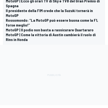
MotoGP | Ecco gli orari TV di Sky e TV8 del Gran Premio di
Spagna
Il presidente della FIM crede che la Suzuki tornerà in
MotoGP
Rossomondo: “La MotoGP può essere buona come la F1,
forse meglio!”
MotoGP | Il podio non basta a rassicurare Quartararo
MotoGP | Come la vittoria di Austin cambierà il ruolo di
Rins in Honda