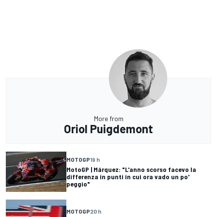
More from
Oriol Puigdemont
MOTOGP
19 h
MotoGP | Márquez: "L'anno scorso facevo la
differenza in punti in cui ora vado un po'
peggio"
MOTOGP
20 h