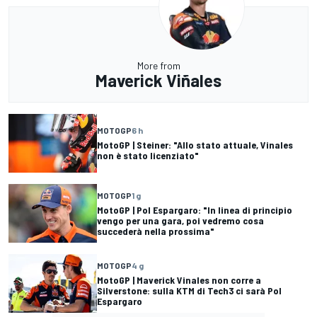
More from
Maverick Viñales
MOTOGP
6 h
MotoGP | Steiner: "Allo stato attuale, Vinales
non è stato licenziato"
MOTOGP
1 g
MotoGP | Pol Espargaro: "In linea di principio
vengo per una gara, poi vedremo cosa
succederà nella prossima"
MOTOGP
4 g
MotoGP | Maverick Vinales non corre a
Silverstone: sulla KTM di Tech3 ci sarà Pol
Espargaro