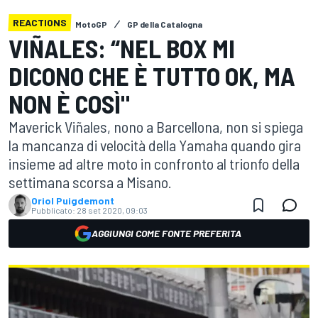
REACTIONS
MotoGP
GP della Catalogna
VIÑALES: “NEL BOX MI
DICONO CHE È TUTTO OK, MA
NON È COSÌ"
Maverick Viñales, nono a Barcellona, non si spiega
la mancanza di velocità della Yamaha quando gira
insieme ad altre moto in confronto al trionfo della
settimana scorsa a Misano.
Oriol Puigdemont
Pubblicato:
28 set 2020, 09:03
AGGIUNGI COME FONTE PREFERITA