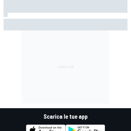
MotoGP | Acosta: "La pista peggiore per KTM, era come
guidare un trapano da cantiere!"
Scarica le tue app