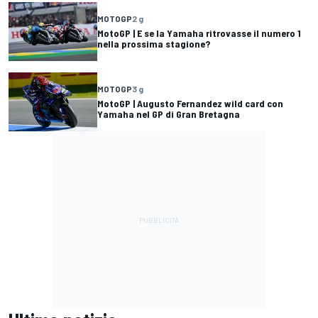
MOTOGP
2 g
MotoGP | E se la Yamaha ritrovasse il numero 1
nella prossima stagione?
MOTOGP
3 g
MotoGP | Augusto Fernandez wild card con
Yamaha nel GP di Gran Bretagna