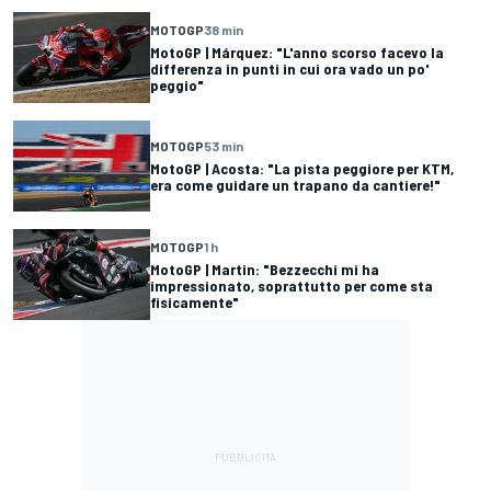
MOTOGP
38 min
MotoGP | Márquez: "L'anno scorso facevo la
differenza in punti in cui ora vado un po'
peggio"
MOTOGP
53 min
MotoGP | Acosta: "La pista peggiore per KTM,
era come guidare un trapano da cantiere!"
MOTOGP
1 h
MotoGP | Martin: "Bezzecchi mi ha
impressionato, soprattutto per come sta
fisicamente"