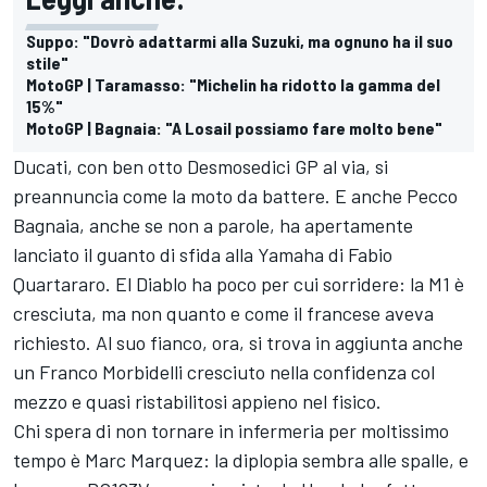
Suppo: "Dovrò adattarmi alla Suzuki, ma ognuno ha il suo
stile"
MotoGP | Taramasso: "Michelin ha ridotto la gamma del
15%"
MotoGP | Bagnaia: "A Losail possiamo fare molto bene"
Ducati, con ben otto Desmosedici GP al via, si
preannuncia come la moto da battere. E anche Pecco
Bagnaia, anche se non a parole, ha apertamente
lanciato il guanto di sfida alla Yamaha di
Fabio
Quartararo
. El Diablo ha poco per cui sorridere: la M1 è
cresciuta, ma non quanto e come il francese aveva
richiesto. Al suo fianco, ora, si trova in aggiunta anche
un
Franco Morbidelli
cresciuto nella confidenza col
mezzo e quasi ristabilitosi appieno nel fisico.
Chi spera di non tornare in infermeria per moltissimo
tempo è
Marc Marquez
: la diplopia sembra alle spalle, e