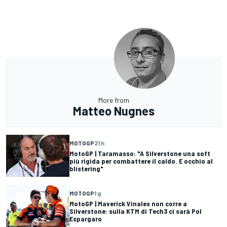
More from
Matteo Nugnes
MOTOGP
21 h
MotoGP | Taramasso: "A Silverstone una soft
più rigida per combattere il caldo. E occhio al
blistering"
MOTOGP
1 g
MotoGP | Maverick Vinales non corre a
Silverstone: sulla KTM di Tech3 ci sarà Pol
Espargaro