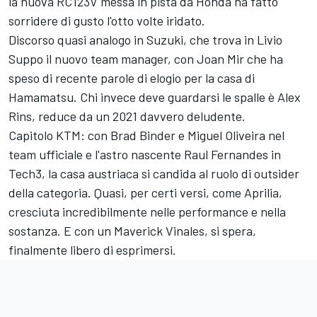
la nuova RC123V messa in pista da Honda ha fatto
sorridere di gusto l'otto volte iridato.
Discorso quasi analogo in Suzuki, che trova in Livio
Suppo il nuovo team manager, con
Joan Mir
che ha
speso di recente parole di elogio per la casa di
Hamamatsu. Chi invece deve guardarsi le spalle è
Alex
Rins
, reduce da un 2021 davvero deludente.
Capitolo KTM: con
Brad Binder
e
Miguel Oliveira
nel
team ufficiale e l'astro nascente Raul Fernandes in
Tech3, la casa austriaca si candida al ruolo di outsider
della categoria. Quasi, per certi versi, come Aprilia,
cresciuta incredibilmente nelle performance e nella
sostanza. E con un Maverick Vinales, si spera,
finalmente libero di esprimersi.