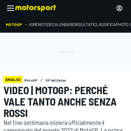
MOTOGP
HOME
NOTIZIE
CALENDARIO
RISULTATI
CLASSIFICA
PHOTO 
ANALISI
MotoGP
GP del Qatar
VIDEO | MOTOGP: PERCHÉ
VALE TANTO ANCHE SENZA
ROSSI
Nel fine settimana inizierà ufficialmente il
campionato del mondo 2022 di MotoGP. La prima