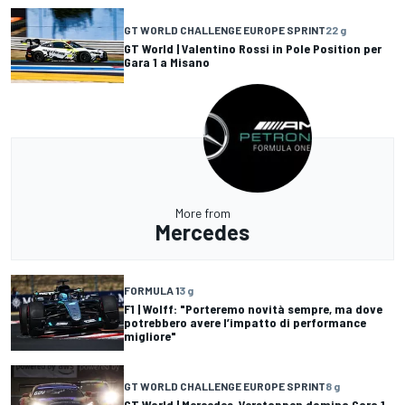
GT WORLD CHALLENGE EUROPE SPRINT
22 g
GT World | Valentino Rossi in Pole Position per
Gara 1 a Misano
More from
Mercedes
FORMULA 1
3 g
F1 | Wolff: "Porteremo novità sempre, ma dove
potrebbero avere l’impatto di performance
migliore"
GT WORLD CHALLENGE EUROPE SPRINT
8 g
GT World | Mercedes-Verstappen domina Gara 1