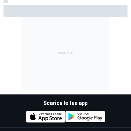
MotoGP | Ogura: "Il modo di affrontare la gara è stato
sbagliato questa volta"
Scarica le tue app