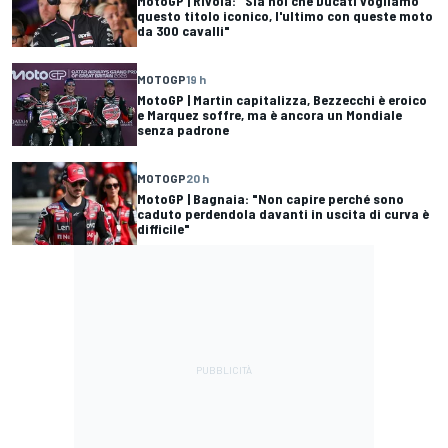
MotoGP | Rivola: "Sia noi che Ducati vogliamo
questo titolo iconico, l'ultimo con queste moto
da 300 cavalli"
MOTOGP
19 h
MotoGP | Martin capitalizza, Bezzecchi è eroico
e Marquez soffre, ma è ancora un Mondiale
senza padrone
MOTOGP
20 h
MotoGP | Bagnaia: "Non capire perché sono
caduto perdendola davanti in uscita di curva è
difficile"