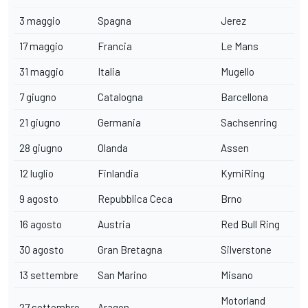
3 maggio
Spagna
Jerez
17 maggio
Francia
Le Mans
31 maggio
Italia
Mugello
7 giugno
Catalogna
Barcellona
21 giugno
Germania
Sachsenring
28 giugno
Olanda
Assen
12 luglio
Finlandia
KymiRing
9 agosto
Repubblica Ceca
Brno
16 agosto
Austria
Red Bull Ring
30 agosto
Gran Bretagna
Silverstone
13 settembre
San Marino
Misano
Motorland
27 settembre
Aragon